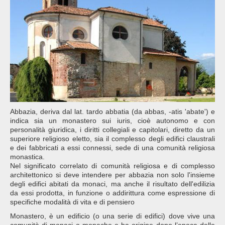
Abbazia, deriva dal lat. tardo abbatia (da abbas, -atis 'abate') e
indica sia un monastero sui iuris, cioè autonomo e con
personalità giuridica, i diritti collegiali e capitolari, diretto da un
superiore religioso eletto, sia il complesso degli edifici claustrali
e dei fabbricati a essi connessi, sede di una comunità religiosa
monastica.
Nel significato correlato di comunità religiosa e di complesso
architettonico si deve intendere per abbazia non solo l'insieme
degli edifici abitati da monaci, ma anche il risultato dell'edilizia
da essi prodotta, in funzione o addirittura come espressione di
specifiche modalità di vita e di pensiero
Monastero, è un edificio (o una serie di edifici) dove vive una
comunità di monaci o monache e ha origine dopo l’epoca delle