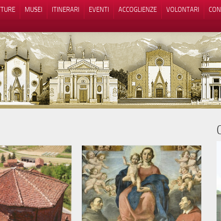
TTURE
MUSEI
ITINERARI
EVENTI
ACCOGLIENZE
VOLONTARI
CON
iva sulla raccolta
Le tue preferenze relative alla priva