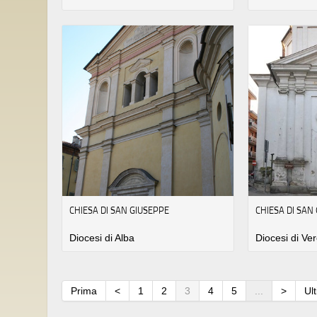
CHIESA DI SAN GIUSEPPE
CHIESA DI SAN
Diocesi di Alba
Diocesi di Ver
Prima
<
1
2
3
4
5
...
>
Ul