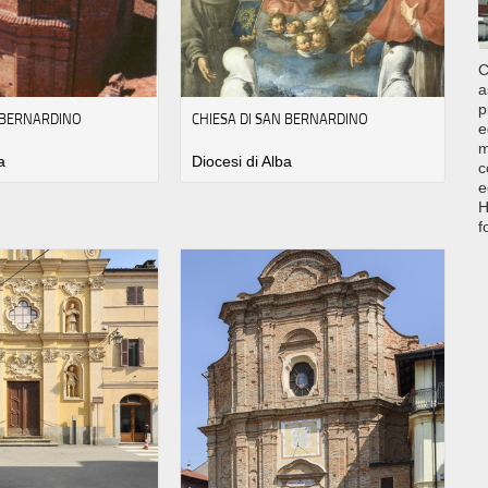
C
a
p
N BERNARDINO
CHIESA DI SAN BERNARDINO
e
m
a
Diocesi di Alba
c
e
H
f