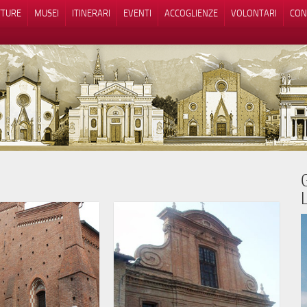
TTURE
MUSEI
ITINERARI
EVENTI
ACCOGLIENZE
VOLONTARI
CON
iva sulla raccolta
Le tue preferenze relative alla priva