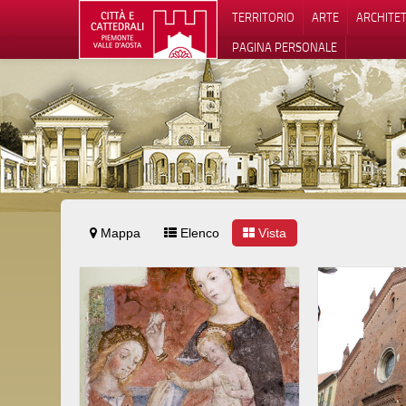
TERRITORIO
ARTE
ARCHITE
PAGINA PERSONALE
Mappa
Elenco
Vista
Informat