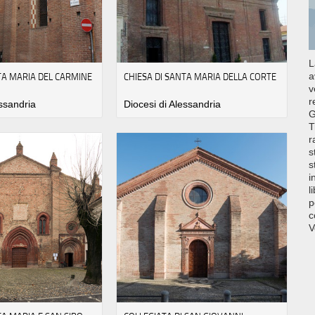
L
TA MARIA DEL CARMINE
CHIESA DI SANTA MARIA DELLA CORTE
a
v
r
essandria
Diocesi di Alessandria
G
T
r
s
s
i
l
p
c
V