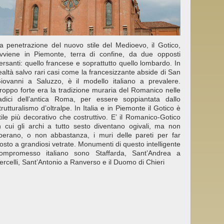
a penetrazione del nuovo stile del Medioevo, il Gotico,
vviene in Piemonte, terra di confine, da due opposti
ersanti: quello francese e soprattutto quello lombardo. In
ealtà salvo rari casi come la francesizzante abside di San
iovanni a Saluzzo, è il modello italiano a prevalere.
roppo forte era la tradizione muraria del Romanico nelle
adici dell’antica Roma, per essere soppiantata dallo
trutturalismo d’oltralpe. In Italia e in Piemonte il Gotico è
tile più decorativo che costruttivo. E’ il Romanico-Gotico
n cui gli archi a tutto sesto diventano ogivali, ma non
iberano, o non abbastanza, i muri delle pareti per far
osto a grandiosi vetrate. Monumenti di questo intelligente
ompromesso italiano sono Staffarda, Sant’Andrea a
ercelli, Sant’Antonio a Ranverso e il Duomo di Chieri