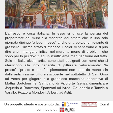
L’affresco è cosa italiana. In esso si unisce la perizia del
preparatore del muro alla maestria del pittore che in una sola
giornata dipinge “a buon fresco” anche una porzione rilevante di
grassello, l’ultimo strato d’intonaco. I colori vi penetrano e si può
dire che rimangano infissi nel muro, a meno di problemi che
sono per lo più dovuti ad un’insufficiente manutenzione del tetto.
Solo in Italia alcuni artisti sono stati designati con nomi che si
riferiscono alla loro capacità di pitturare velocemente: “fa
presto”, “presto e bene”. I piemontesi non sono da meno, sin
dalle antichissime pitture riscoperte nel sottotetto di Sant’Orso
ad Aosta per giugere alla grandiosa macchina decorativa di
Mattia Bortoloni nel Santuario di Vicoforte (senza dimenticare
Jaquerio a Ranverso, Spanzotti ad Ivrea, Gaudenzio e Tanzio a
Varallo, Pozzo a Mondovì, Aliberti ad Asti).
Un progetto ideato e sostenuto da:
Con il
contributo di: