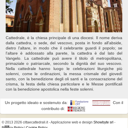
Cattedrale, è la chiesa principale di una diocesi. Il nome deriva
dalla cattedra, o sede, del vescovo, posta in fondo all'abside,
dietro l'altare, in modo che il celebrante guardi il popolo; se
l'altare è addossato alla parete, la cattedra è dal lato del
Vangelo. La cattedrale può avere il titolo di metropolitana,
primaziale o patriarcale, secondo la dignità del suo vescovo.
Nella cattedrale hanno luogo le celebrazioni liturgiche più
solenni, come le ordinazioni, la messa crismale del giovedì
santo, con la benedizione degli oli santi e la consacrazione del
crisma, la festa della chiesa particolare e le Messe pontificali
con la benedizione apostolica nella feste solenni.
Un progetto ideato e sostenuto da:
Con il
contributo di:
© 2013 2026 cittaecattedrali.it
- Applicazione web e design
Showbyte srl
-
Privacy Policy
|
Cookie Policy