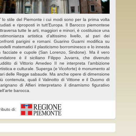
’ lo stile del Piemonte i cui modi sono per la prima volta
tudiati e riproposti in tutt’Europa. Il Barocco piemontese
ttraversa tutte le arti, maggiori e minori, è costituisce una
estimonianza artistica d’altissimo livello, al pari dei
onfronti parigini e romani. Guarino Guarni modifica su
odelli matematici il plasticismo borrominesco e lo innesta
n facciate e cupole (San Lorenzo, Sindone). Ma il vero
ondatore è il siciliano Filippo Juvarra, che divenuto
uddito di Vittorio Amedeo II ne interpreta l’ambizione
rtistica e culturale. Superga (e Vicoforte) è monumento al
ari delle Regge sabaude. Ma anche opere di dimensione
iù contenuta, quali il Valinotto di Vittone e il Duomo di
arignano di Alfieri interpretano il dinamismo figurativo
ell’arte barocca.
ributo di: