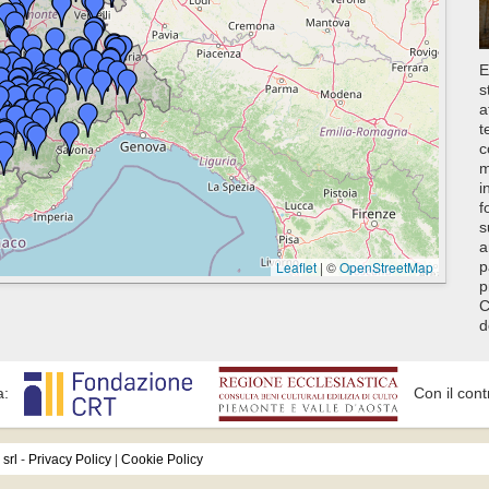
E
s
a
t
c
m
i
f
s
a
Leaflet
|
©
OpenStreetMap
p
p
C
d
a:
Con il cont
srl
-
Privacy Policy
|
Cookie Policy