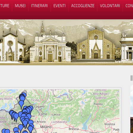
TTURE
MUSEI
ITINERARI
EVENTI
ACCOGLIENZE
VOLONTARI
CON
iva sulla raccolta
Le tue preferenze relative alla priva