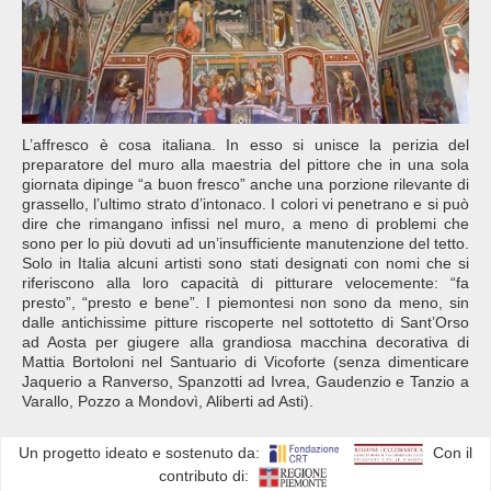
L’affresco è cosa italiana. In esso si unisce la perizia del
preparatore del muro alla maestria del pittore che in una sola
giornata dipinge “a buon fresco” anche una porzione rilevante di
grassello, l’ultimo strato d’intonaco. I colori vi penetrano e si può
dire che rimangano infissi nel muro, a meno di problemi che
sono per lo più dovuti ad un’insufficiente manutenzione del tetto.
Solo in Italia alcuni artisti sono stati designati con nomi che si
riferiscono alla loro capacità di pitturare velocemente: “fa
presto”, “presto e bene”. I piemontesi non sono da meno, sin
dalle antichissime pitture riscoperte nel sottotetto di Sant’Orso
ad Aosta per giugere alla grandiosa macchina decorativa di
Mattia Bortoloni nel Santuario di Vicoforte (senza dimenticare
Jaquerio a Ranverso, Spanzotti ad Ivrea, Gaudenzio e Tanzio a
Varallo, Pozzo a Mondovì, Aliberti ad Asti).
Un progetto ideato e sostenuto da:
Con il
contributo di: