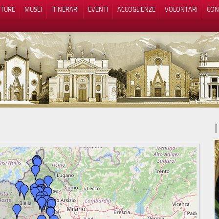
TTURE
MUSEI
ITINERARI
EVENTI
ACCOGLIENZE
VOLONTARI
CON
iva sulla raccolta
Le tue preferenze relative alla priva