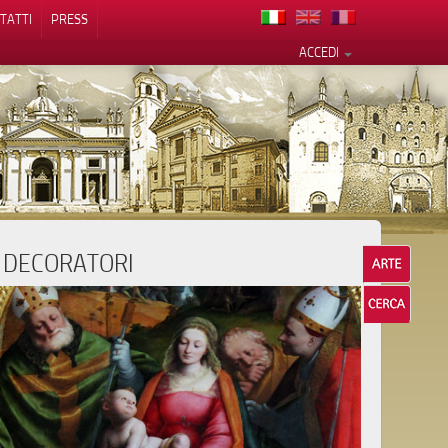
TATTI
PRESS
ACCEDI
I DECORATORI
cy