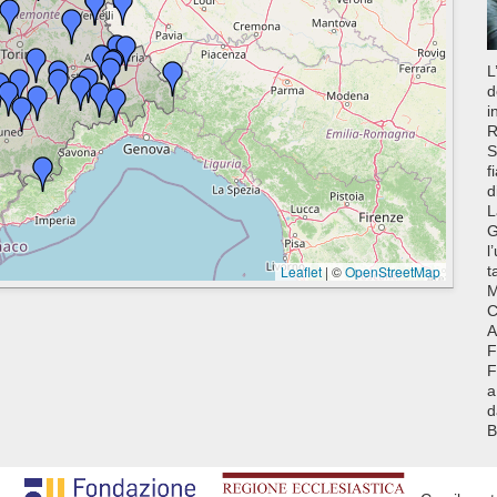
L
d
i
R
S
f
d
L
G
l
Leaflet
|
©
OpenStreetMap
t
M
C
A
F
F
a
d
B