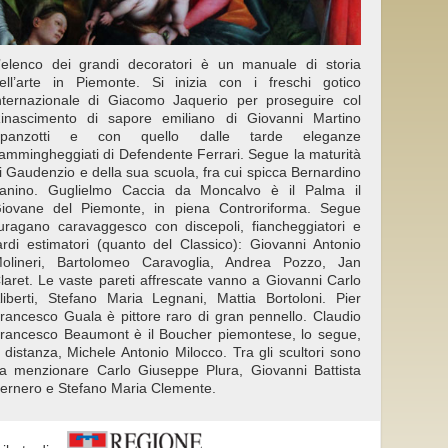
’elenco dei grandi decoratori è un manuale di storia
ell’arte in Piemonte. Si inizia con i freschi gotico
nternazionale di Giacomo Jaquerio per proseguire col
inascimento di sapore emiliano di Giovanni Martino
panzotti e con quello dalle tarde eleganze
iammingheggiati di Defendente Ferrari. Segue la maturità
i Gaudenzio e della sua scuola, fra cui spicca Bernardino
anino. Guglielmo Caccia da Moncalvo è il Palma il
iovane del Piemonte, in piena Controriforma. Segue
’uragano caravaggesco con discepoli, fiancheggiatori e
ardi estimatori (quanto del Classico): Giovanni Antonio
olineri, Bartolomeo Caravoglia, Andrea Pozzo, Jan
laret. Le vaste pareti affrescate vanno a Giovanni Carlo
liberti, Stefano Maria Legnani, Mattia Bortoloni. Pier
rancesco Guala è pittore raro di gran pennello. Claudio
rancesco Beaumont è il Boucher piemontese, lo segue,
 distanza, Michele Antonio Milocco. Tra gli scultori sono
a menzionare Carlo Giuseppe Plura, Giovanni Battista
ernero e Stefano Maria Clemente.