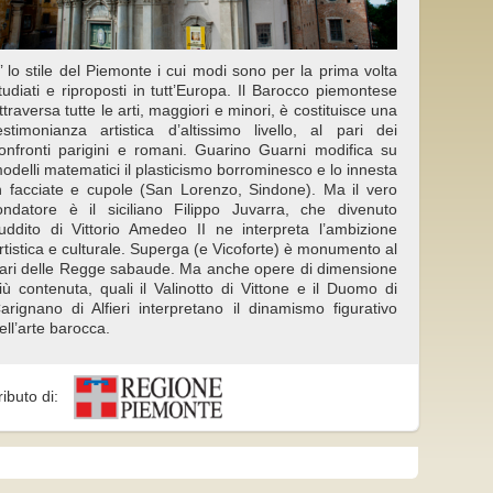
’ lo stile del Piemonte i cui modi sono per la prima volta
tudiati e riproposti in tutt’Europa. Il Barocco piemontese
ttraversa tutte le arti, maggiori e minori, è costituisce una
estimonianza artistica d’altissimo livello, al pari dei
onfronti parigini e romani. Guarino Guarni modifica su
odelli matematici il plasticismo borrominesco e lo innesta
n facciate e cupole (San Lorenzo, Sindone). Ma il vero
ondatore è il siciliano Filippo Juvarra, che divenuto
uddito di Vittorio Amedeo II ne interpreta l’ambizione
rtistica e culturale. Superga (e Vicoforte) è monumento al
ari delle Regge sabaude. Ma anche opere di dimensione
iù contenuta, quali il Valinotto di Vittone e il Duomo di
arignano di Alfieri interpretano il dinamismo figurativo
ell’arte barocca.
ributo di: