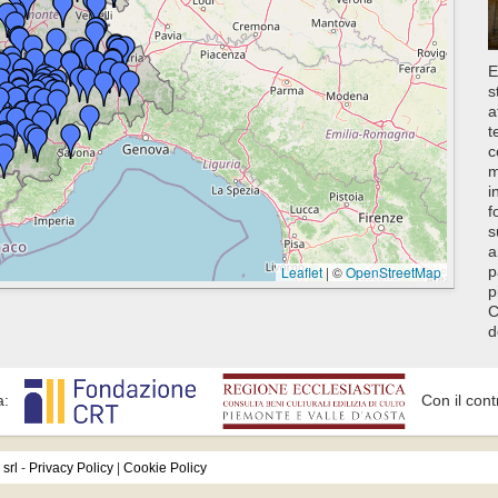
E
s
a
t
c
m
i
f
s
a
Leaflet
|
©
OpenStreetMap
p
p
C
d
a:
Con il cont
srl
-
Privacy Policy
|
Cookie Policy