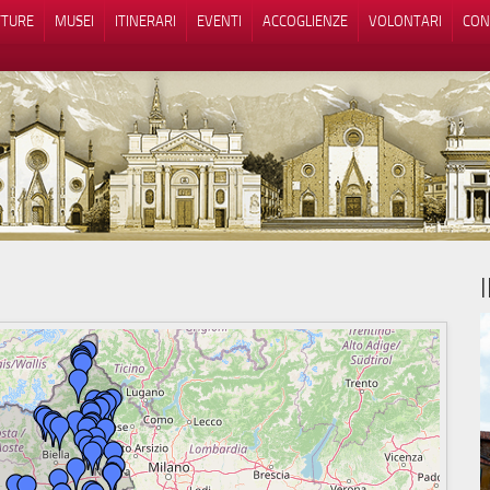
TTURE
MUSEI
ITINERARI
EVENTI
ACCOGLIENZE
VOLONTARI
CON
iva sulla raccolta
Le tue preferenze relative alla priva