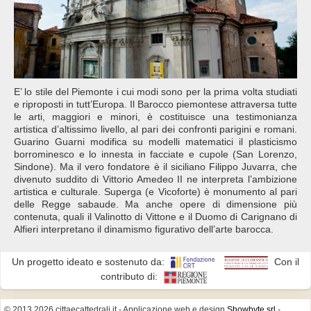
E’ lo stile del Piemonte i cui modi sono per la prima volta studiati
e riproposti in tutt’Europa. Il Barocco piemontese attraversa tutte
le arti, maggiori e minori, è costituisce una testimonianza
artistica d’altissimo livello, al pari dei confronti parigini e romani.
Guarino Guarni modifica su modelli matematici il plasticismo
borrominesco e lo innesta in facciate e cupole (San Lorenzo,
Sindone). Ma il vero fondatore è il siciliano Filippo Juvarra, che
divenuto suddito di Vittorio Amedeo II ne interpreta l’ambizione
artistica e culturale. Superga (e Vicoforte) è monumento al pari
delle Regge sabaude. Ma anche opere di dimensione più
contenuta, quali il Valinotto di Vittone e il Duomo di Carignano di
Alfieri interpretano il dinamismo figurativo dell’arte barocca.
Un progetto ideato e sostenuto da:
Con il
contributo di:
© 2013 2026 cittaecattedrali.it
- Applicazione web e design
Showbyte srl
-