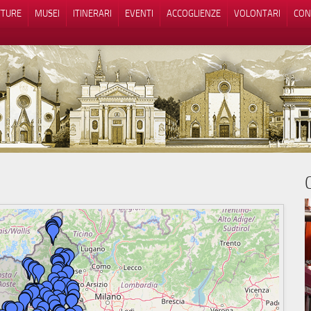
TTURE
MUSEI
ITINERARI
EVENTI
ACCOGLIENZE
VOLONTARI
CON
iva sulla raccolta
Le tue preferenze relative alla priva