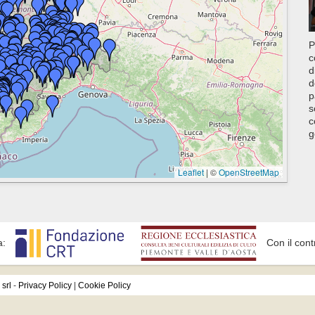
P
c
d
d
p
s
c
g
Leaflet
|
©
OpenStreetMap
a:
Con il cont
srl
-
Privacy Policy
|
Cookie Policy