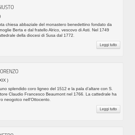
GIUSTO
)
enta chiesa abbaziale del monastero benedettino fondato da
oglie Berta e dal fratello Alrico, vescovo di Asti. Nel 1749
attedrale della diocesi di Susa dal 1772.
Leggi tutto
LORENZO
XIX )
a uno splendido coro ligneo del 1512 e la pala d’altare con S.
ittore Claudio Francesco Beaumont nel 1766. La cattedrale ha
ro neogotco nell'Ottocento.
Leggi tutto