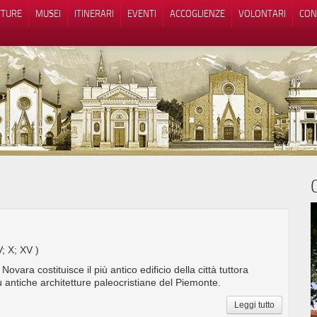
TTURE
MUSEI
ITINERARI
EVENTI
ACCOGLIENZE
VOLONTARI
CON
iva sulla raccolta
Le tue preferenze relative alla priva
V; X; XV )
Novara costituisce il più antico edificio della città tuttora
ù antiche architetture paleocristiane del Piemonte.
Leggi tutto