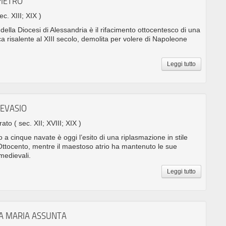
PIETRO
ec. XIII; XIX )
 della Diocesi di Alessandria è il rifacimento ottocentesco di una
a risalente al XIII secolo, demolita per volere di Napoleone
Leggi tutto
'EVASIO
rrato
( sec. XII; XVIII; XIX )
 a cinque navate è oggi l’esito di una riplasmazione in stile
Ottocento, mentre il maestoso atrio ha mantenuto le sue
 medievali.
Leggi tutto
TA MARIA ASSUNTA