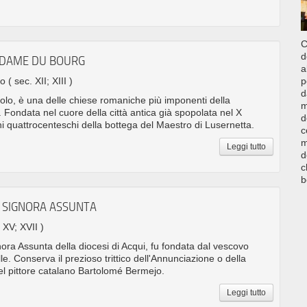
C
d
-DAME DU BOURG
a
no
( sec. XII; XIII )
p
d
secolo, è una delle chiese romaniche più imponenti della
m
Fondata nel cuore della città antica già spopolata nel X
d
i quattrocenteschi della bottega del Maestro di Lusernetta.
c
m
Leggi tutto
d
c
b
 SIGNORA ASSUNTA
; XV; XVII )
ora Assunta della diocesi di Acqui, fu fondata dal vescovo
le. Conserva il prezioso trittico dell'Annunciazione o della
l pittore catalano Bartolomé Bermejo.
Leggi tutto