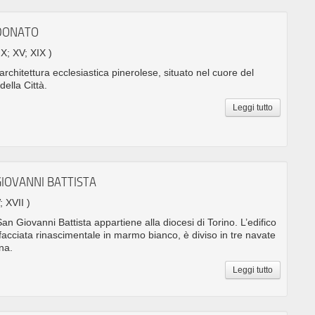
 DONATO
 X; XV; XIX )
chitettura ecclesiastica pinerolese, situato nel cuore del
della Città.
Leggi tutto
GIOVANNI BATTISTA
; XVII )
an Giovanni Battista appartiene alla diocesi di Torino. L’edifico
facciata rinascimentale in marmo bianco, è diviso in tre navate
na.
Leggi tutto