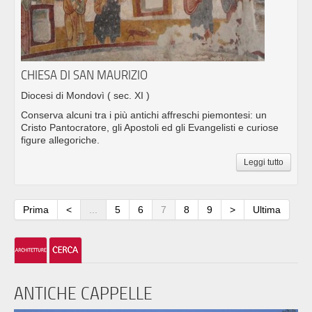
CHIESA DI SAN MAURIZIO
Diocesi di Mondovì
( sec. XI )
Conserva alcuni tra i più antichi affreschi piemontesi: un
Cristo Pantocratore, gli Apostoli ed gli Evangelisti e curiose
figure allegoriche.
Leggi tutto
Prima
<
...
5
6
7
8
9
>
Ultima
ANTICHE CAPPELLE