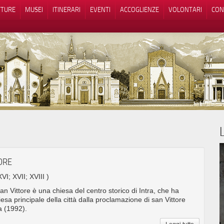
TTURE
MUSEI
ITINERARI
EVENTI
ACCOGLIENZE
VOLONTARI
CON
iva sulla raccolta
Le tue preferenze relative alla priva
TORE
XVI; XVII; XVIII )
San Vittore è una chiesa del centro storico di Intra, che ha
esa principale della città dalla proclamazione di san Vittore
a (1992).