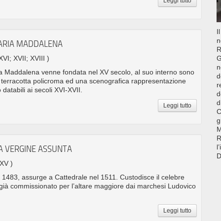
Leggi tutto
I
n
MARIA MADDALENA
R
XVI; XVII; XVIII )
G
n
ia Maddalena venne fondata nel XV secolo, al suo interno sono
d
n terracotta policroma ed una scenografica rappresentazione
r
databili ai secoli XVI-XVII.
d
d
Leggi tutto
C
g
M
R
l
A VERGINE ASSUNTA
D
 XV )
 1483, assurge a Cattedrale nel 1511. Custodisce il celebre
, già commissionato per l’altare maggiore dai marchesi Ludovico
Leggi tutto