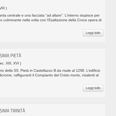
III )
nta centrale e una facciata “ad altare". L’interno stupisce per
o culminante nella volta con l’Esaltazione della Croce opera di
Leggi tutto
SIMA PIETÀ
ec. XIII; XVI )
rio della SS. Pietà in Castellazzo B.da risale al 1298. L’edificio
icrome, raffiguranti il Compianto del Cristo morto, risalenti al
Leggi tutto
SIMA TRINITÀ