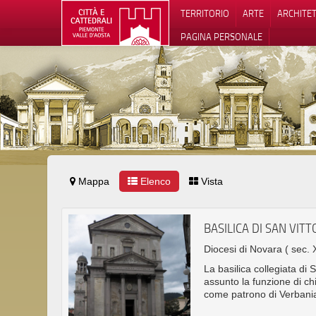
TERRITORIO
ARTE
ARCHITE
PAGINA PERSONALE
Mappa
Elenco
Vista
Informat
BASILICA DI SAN VIT
Diocesi di Novara
( sec. 
La basilica collegiata di 
assunto la funzione di chi
come patrono di Verbani