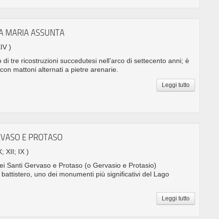
TA MARIA ASSUNTA
XIV )
o di tre ricostruzioni succedutesi nell’arco di settecento anni; è
, con mattoni alternati a pietre arenarie.
Leggi tutto
ERVASO E PROTASO
; XII; IX )
ei Santi Gervaso e Protaso (o Gervasio e Protasio)
 battistero, uno dei monumenti più significativi del Lago
Leggi tutto