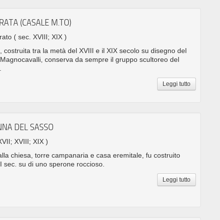
RATA (CASALE M.TO)
rrato
( sec. XVIII; XIX )
 costruita tra la metà del XVIII e il XIX secolo su disegno del
Magnocavalli, conserva da sempre il gruppo scultoreo del
.
Leggi tutto
NNA DEL SASSO
XVII; XVIII; XIX )
dalla chiesa, torre campanaria e casa eremitale, fu costruito
I sec. su di uno sperone roccioso.
Leggi tutto