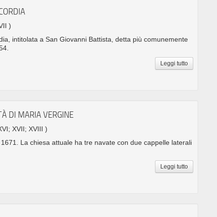
ICORDIA
VII )
dia, intitolata a San Giovanni Battista, detta più comunemente
654.
Leggi tutto
TÀ DI MARIA VERGINE
XVI; XVII; XVIII )
l 1671. La chiesa attuale ha tre navate con due cappelle laterali
Leggi tutto