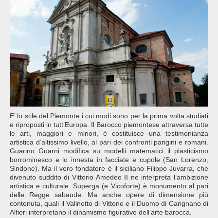
E’ lo stile del Piemonte i cui modi sono per la prima volta studiati
e riproposti in tutt’Europa. Il Barocco piemontese attraversa tutte
le arti, maggiori e minori, è costituisce una testimonianza
artistica d’altissimo livello, al pari dei confronti parigini e romani.
Guarino Guarni modifica su modelli matematici il plasticismo
borrominesco e lo innesta in facciate e cupole (San Lorenzo,
Sindone). Ma il vero fondatore è il siciliano Filippo Juvarra, che
divenuto suddito di Vittorio Amedeo II ne interpreta l’ambizione
artistica e culturale. Superga (e Vicoforte) è monumento al pari
delle Regge sabaude. Ma anche opere di dimensione più
contenuta, quali il Valinotto di Vittone e il Duomo di Carignano di
Alfieri interpretano il dinamismo figurativo dell’arte barocca.