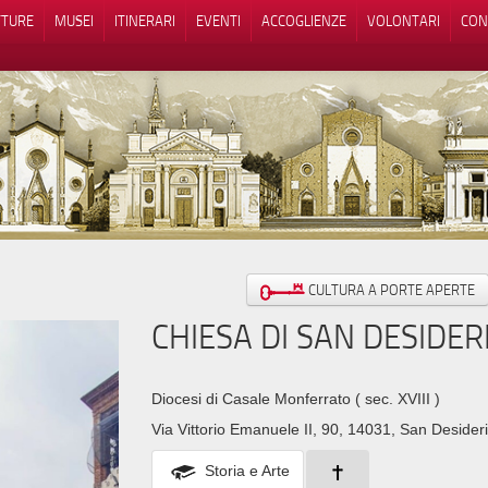
TTURE
MUSEI
ITINERARI
EVENTI
ACCOGLIENZE
VOLONTARI
CON
iva sulla raccolta
Le tue preferenze relative alla priva
CULTURA A PORTE APERTE
CHIESA DI SAN DESIDER
Diocesi di Casale Monferrato
( sec. XVIII )
Via Vittorio Emanuele II, 90, 14031, San Desideri
Storia e Arte