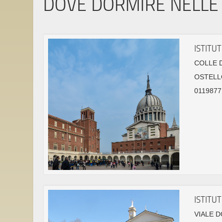
DOVE DORMIRE NELLE 
ISTITU
COLLE 
OSTELL
01198771
ISTITU
VIALE D