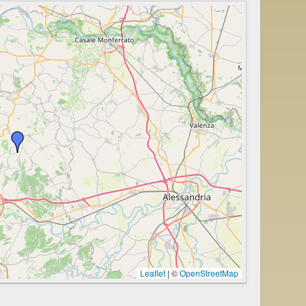
Leaflet
|
©
OpenStreetMap