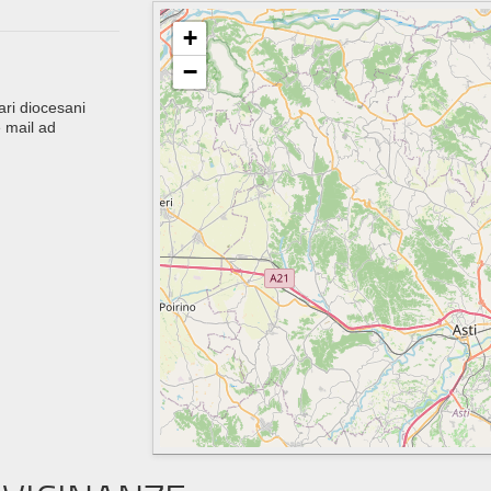
+
−
ari diocesani
 mail ad