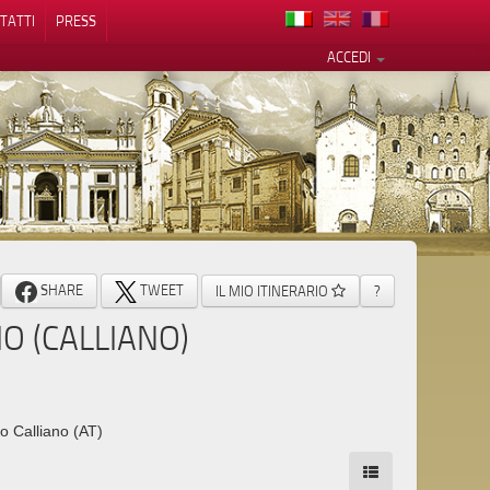
TATTI
PRESS
ACCEDI
cy
SHARE
TWEET
IL MIO ITINERARIO
?
IO (CALLIANO)
o Calliano (AT)