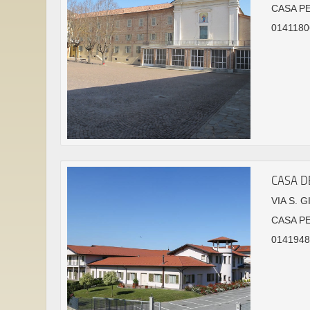
CASA P
0141180
CASA D
VIA S. 
CASA P
01419484