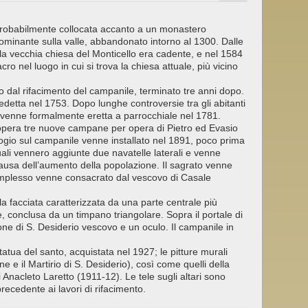
a probabilmente collocata accanto a un monastero
dominante sulla valle, abbandonato intorno al 1300. Dalle
a vecchia chiesa del Monticello era cadente, e nel 1584
cro nel luogo in cui si trova la chiesa attuale, più vicino
o dal rifacimento del campanile, terminato tre anni dopo.
nedetta nel 1753. Dopo lunghe controversie tra gli abitanti
sa venne formalmente eretta a parrocchiale nel 1781.
opera tre nuove campane per opera di Pietro ed Evasio
ologio sul campanile venne installato nel 1891, poco prima
quali vennero aggiunte due navatelle laterali e venne
ausa dell’aumento della popolazione. Il sagrato venne
 complesso venne consacrato dal vescovo di Casale
la facciata caratterizzata da una parte centrale più
 conclusa da un timpano triangolare. Sopra il portale di
ione di S. Desiderio vescovo e un oculo. Il campanile in
statua del santo, acquistata nel 1927; le pitture murali
one e il Martirio di S. Desiderio), così come quelli della
 Anacleto Laretto (1911-12). Le tele sugli altari sono
precedente ai lavori di rifacimento.