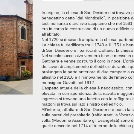
In origine, la chiesa di San Desiderio si trovav
benedettino detto “del Monticello”, in posizione 
testimonianza d’archivio sappiamo che nel 1581 l
era in corso la costruzione di un nuovo edificio sa
all’abitato.
Nel 1720 si decise di ampliare la chiesa, partend
La chiesa fu riedificata tra il 1740 e il 1751 e be
di San Desiderio e i parroci di Calliano, la chie
Nel secolo successivo vennero fuse e messe in 
Gattinara e venne costruito il coro in noce. L’or
dei lavori di ampliamento dell’edificio durante i 
prolungata la parte anteriore di due campate a c
allestito nel 1910 e il rinnovamento dell’intero
monsignor Gavotti nel 1912.
L’aspetto attuale della chiesa è neoclassico, con 
elevata, in corrispondenza della navata maggiore,
ingresso si trovano una lunetta con la raffiguraz
mattoni si trova sul lato sinistro dell’edificio.
All’interno, all’altare di San Desiderio è posta la 
sulle pareti del presbiterio (raffiguranti la Vocazi
volta (Madonna Assunta e gli Evangelisti) sono di
quelle descritte nel 1714 all’interno della chiesa 