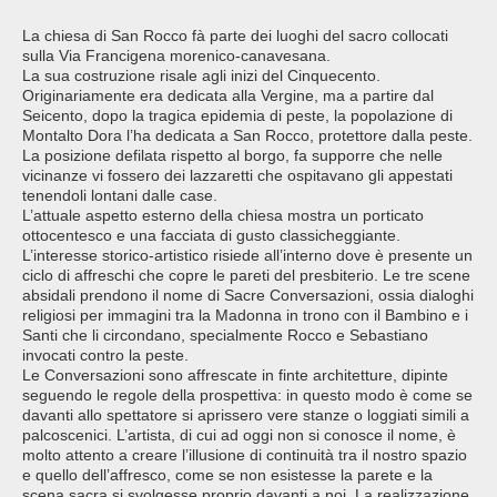
La chiesa di San Rocco fà parte dei luoghi del sacro collocati
sulla Via Francigena morenico-canavesana.
La sua costruzione risale agli inizi del Cinquecento.
Originariamente era dedicata alla Vergine, ma a partire dal
Seicento, dopo la tragica epidemia di peste, la popolazione di
Montalto Dora l’ha dedicata a San Rocco, protettore dalla peste.
La posizione defilata rispetto al borgo, fa supporre che nelle
vicinanze vi fossero dei lazzaretti che ospitavano gli appestati
tenendoli lontani dalle case.
L’attuale aspetto esterno della chiesa mostra un porticato
ottocentesco e una facciata di gusto classicheggiante.
L’interesse storico-artistico risiede all’interno dove è presente un
ciclo di affreschi che copre le pareti del presbiterio. Le tre scene
absidali prendono il nome di Sacre Conversazioni, ossia dialoghi
religiosi per immagini tra la Madonna in trono con il Bambino e i
Santi che li circondano, specialmente Rocco e Sebastiano
invocati contro la peste.
Le Conversazioni sono affrescate in finte architetture, dipinte
seguendo le regole della prospettiva: in questo modo è come se
davanti allo spettatore si aprissero vere stanze o loggiati simili a
palcoscenici. L’artista, di cui ad oggi non si conosce il nome, è
molto attento a creare l’illusione di continuità tra il nostro spazio
e quello dell’affresco, come se non esistesse la parete e la
scena sacra si svolgesse proprio davanti a noi. La realizzazione