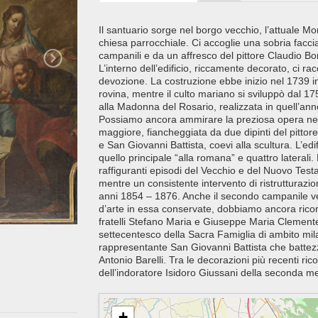
Il santuario sorge nel borgo vecchio, l’attuale Monc
chiesa parrocchiale. Ci accoglie una sobria facci
campanili e da un affresco del pittore Claudio Bon
L’interno dell’edificio, riccamente decorato, ci ra
devozione. La costruzione ebbe inizio nel 1739 in
rovina, mentre il culto mariano si sviluppò dal 17
alla Madonna del Rosario, realizzata in quell’an
Possiamo ancora ammirare la preziosa opera nella 
maggiore, fiancheggiata da due dipinti del pitto
e San Giovanni Battista, coevi alla scultura. L’edi
quello principale “alla romana” e quattro laterali. 
raffiguranti episodi del Vecchio e del Nuovo Tes
mentre un consistente intervento di ristrutturazio
anni 1854 – 1876. Anche il secondo campanile ve
d’arte in essa conservate, dobbiamo ancora ricord
fratelli Stefano Maria e Giuseppe Maria Clemente, t
settecentesco della Sacra Famiglia di ambito mila
rappresentante San Giovanni Battista che batte
Antonio Barelli. Tra le decorazioni più recenti ri
dell’indoratore Isidoro Giussani della seconda me
+