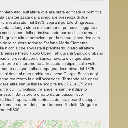
hiero Alto, sull’altura ove era stata edificata la primitiva
ata caratterizzata dalla singolare presenza di due
ichi realizzato, nel 1973, sopra il portale d’ingresso.
cconta la lunga storia del santuario, per secoli oggetto di
 sostituzione della primitiva sede parrocchiale ormai in
51, grazie alla venerazione per la statua lignea dedicata
no dallo scultore torinese Stefano Maria Clemente.
nicchia che sovrasta il presbiterio, dietro all’altare
re braidese Pietro Paolo Operti raffiguranti San Colombano
ficio si presenta con un’unica navata e cinque altari:
L’interno è interamente affrescato e i dipinti sulle volte
tamento risalgono alla campagna decorativa del 1825,
ne si deve al noto architetto albese Giorgio Busca negli
nne realizzato in quell’occasione. Tornando alle opere
are altre statue lignee scolpite tra 1751 e 1752 dai
ra cui il Crocifisso tra angeli e santi e il dipinto
nese. Il Battistero è ornato da un bassorilievo
zza Gesù, opera settecentesca del braidese Giuseppe
cordiamo le opere del pittore torinese Rodolfo Morgari e
tà dell’800.