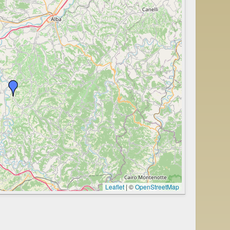
Leaflet
|
©
OpenStreetMap