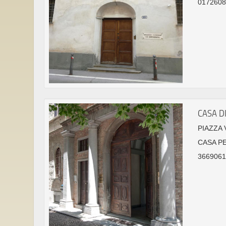
01726087
CASA DI
PIAZZA 
CASA P
36690614