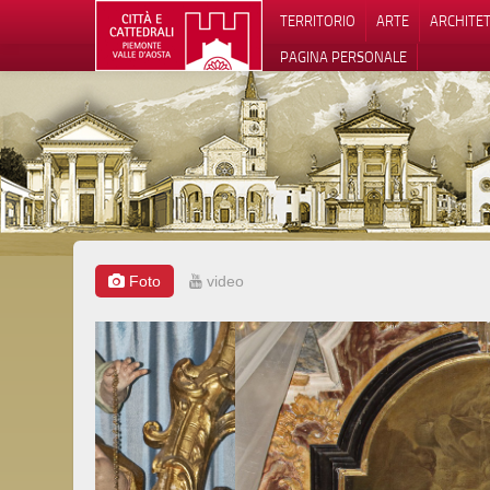
TERRITORIO
ARTE
ARCHITE
PAGINA PERSONALE
Foto
video
Informat