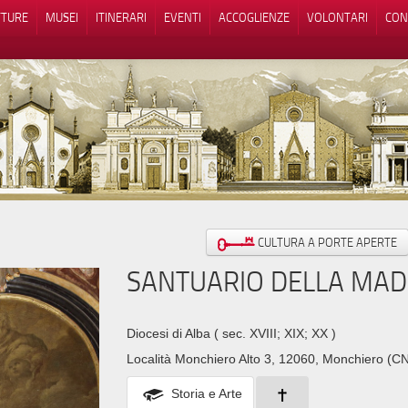
TTURE
MUSEI
ITINERARI
EVENTI
ACCOGLIENZE
VOLONTARI
CON
iva sulla raccolta
Le tue preferenze relative alla priva
CULTURA A PORTE APERTE
SANTUARIO DELLA MAD
Diocesi di Alba
( sec. XVIII; XIX; XX )
Località Monchiero Alto 3, 12060, Monchiero (C
Storia e Arte