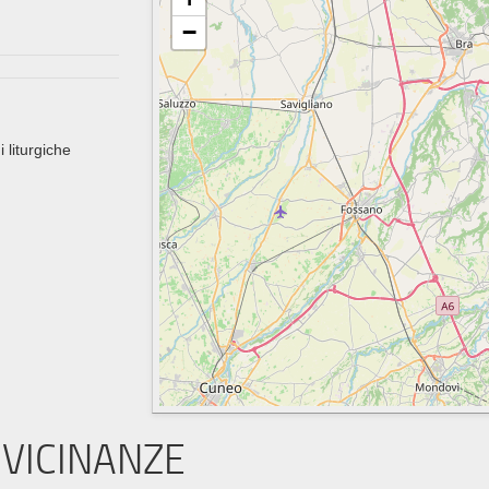
−
i liturgiche
VICINANZE