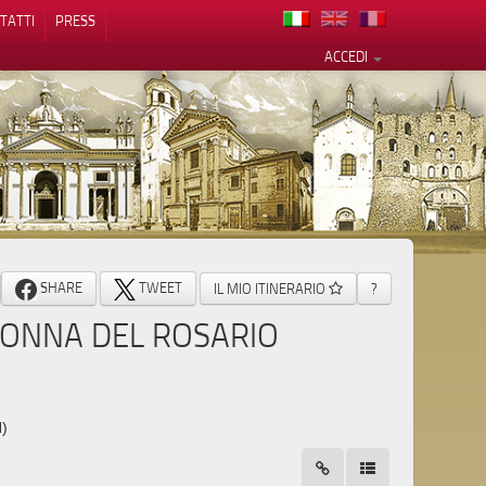
TATTI
PRESS
ACCEDI
cy
SHARE
TWEET
IL MIO ITINERARIO
?
ONNA DEL ROSARIO
N)