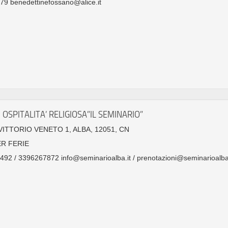
9 benedettinefossano@alice.it
 OSPITALITA’ RELIGIOSA”IL SEMINARIO”
VITTORIO VENETO 1, ALBA, 12051, CN
ER FERIE
92 / 3396267872 info@seminarioalba.it / prenotazioni@seminarioalba.