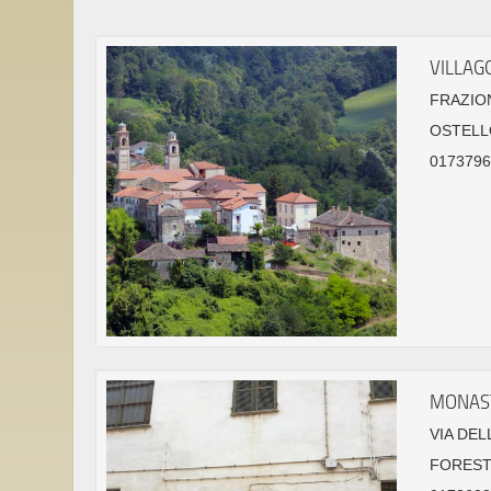
VILLAG
FRAZION
OSTELL
01737961
MONAST
VIA DEL
FORESTE