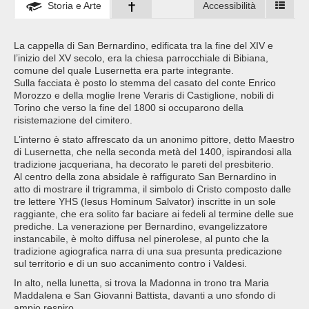
Storia e Arte
Accessibilità
La cappella di San Bernardino, edificata tra la fine del XIV e
l’inizio del XV secolo, era la chiesa parrocchiale di Bibiana,
comune del quale Lusernetta era parte integrante.
Sulla facciata è posto lo stemma del casato del conte Enrico
Morozzo e della moglie Irene Veraris di Castiglione, nobili di
Torino che verso la fine del 1800 si occuparono della
risistemazione del cimitero.
L’interno è stato affrescato da un anonimo pittore, detto Maestro
di Lusernetta, che nella seconda metà del 1400, ispirandosi alla
tradizione jacqueriana, ha decorato le pareti del presbiterio.
Al centro della zona absidale è raffigurato San Bernardino in
atto di mostrare il trigramma, il simbolo di Cristo composto dalle
tre lettere YHS (Iesus Hominum Salvator) inscritte in un sole
raggiante, che era solito far baciare ai fedeli al termine delle sue
prediche. La venerazione per Bernardino, evangelizzatore
instancabile, è molto diffusa nel pinerolese, al punto che la
tradizione agiografica narra di una sua presunta predicazione
sul territorio e di un suo accanimento contro i Valdesi.
In alto, nella lunetta, si trova la Madonna in trono tra Maria
Maddalena e San Giovanni Battista, davanti a uno sfondo di
ampio respiro.