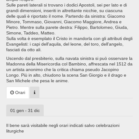
Sulle pareti laterali si trovano i dodici Apostoli, sei per lato e di
grandi dimensioni, inseriti in altrettante nicchie, su ciascuna
delle quali è riportato il nome. Partendo da sinistra: Giacomo
Minore, Tommaso, Giovanni, Giacomo Maggiore, Andrea e
Pietro. Mentre sulla parete destra: Filippo, Bartolomeo, Giuda,
Simone, Taddeo, Matteo.
Sulla volta è esemplato il Cristo in mandorla con gli attributi degli
Evangelisti: i capi dell'aquila, del leone, del toro, dell'angelo,
fasciati da otto ali.
Uscendo dal presbiterio, sulla navata sinistra si può osservare la
Madonna della Misericordia col Bambino, affrescata nel 1512 da
un artista anonimo che la critica chiama pseudo Jacopino
Longo. Più in alto, chiudono la scena San Giorgio e il drago e
San Michele che pesa le anime.
Orari
01 gen - 31 dic
Il bene sarà visitabile negli orari indicati salvo celebrazioni
liturgiche