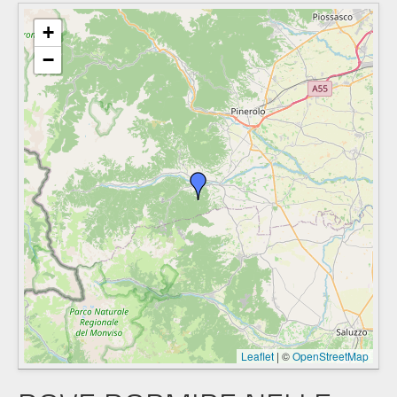
+
−
Leaflet
|
©
OpenStreetMap