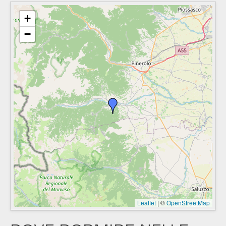
+
−
Leaflet
|
©
OpenStreetMap