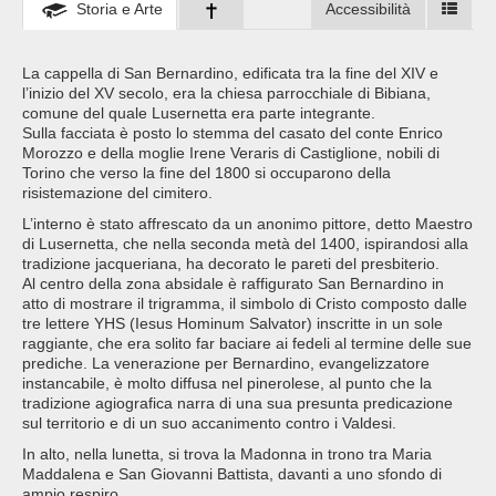
Storia e Arte
Accessibilità
La cappella di San Bernardino, edificata tra la fine del XIV e
l’inizio del XV secolo, era la chiesa parrocchiale di Bibiana,
comune del quale Lusernetta era parte integrante.
Sulla facciata è posto lo stemma del casato del conte Enrico
Morozzo e della moglie Irene Veraris di Castiglione, nobili di
Torino che verso la fine del 1800 si occuparono della
risistemazione del cimitero.
L’interno è stato affrescato da un anonimo pittore, detto Maestro
di Lusernetta, che nella seconda metà del 1400, ispirandosi alla
tradizione jacqueriana, ha decorato le pareti del presbiterio.
Al centro della zona absidale è raffigurato San Bernardino in
atto di mostrare il trigramma, il simbolo di Cristo composto dalle
tre lettere YHS (Iesus Hominum Salvator) inscritte in un sole
raggiante, che era solito far baciare ai fedeli al termine delle sue
prediche. La venerazione per Bernardino, evangelizzatore
instancabile, è molto diffusa nel pinerolese, al punto che la
tradizione agiografica narra di una sua presunta predicazione
sul territorio e di un suo accanimento contro i Valdesi.
In alto, nella lunetta, si trova la Madonna in trono tra Maria
Maddalena e San Giovanni Battista, davanti a uno sfondo di
ampio respiro.