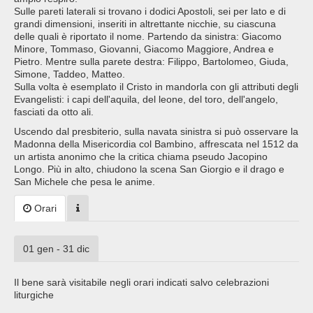
Sulle pareti laterali si trovano i dodici Apostoli, sei per lato e di
grandi dimensioni, inseriti in altrettante nicchie, su ciascuna
delle quali è riportato il nome. Partendo da sinistra: Giacomo
Minore, Tommaso, Giovanni, Giacomo Maggiore, Andrea e
Pietro. Mentre sulla parete destra: Filippo, Bartolomeo, Giuda,
Simone, Taddeo, Matteo.
Sulla volta è esemplato il Cristo in mandorla con gli attributi degli
Evangelisti: i capi dell'aquila, del leone, del toro, dell'angelo,
fasciati da otto ali.
Uscendo dal presbiterio, sulla navata sinistra si può osservare la
Madonna della Misericordia col Bambino, affrescata nel 1512 da
un artista anonimo che la critica chiama pseudo Jacopino
Longo. Più in alto, chiudono la scena San Giorgio e il drago e
San Michele che pesa le anime.
Orari
01 gen - 31 dic
Il bene sarà visitabile negli orari indicati salvo celebrazioni
liturgiche