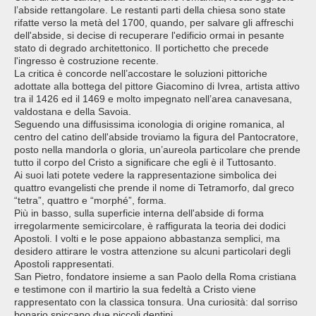
l’abside rettangolare. Le restanti parti della chiesa sono state
rifatte verso la metà del 1700, quando, per salvare gli affreschi
dell'abside, si decise di recuperare l'edificio ormai in pesante
stato di degrado architettonico. Il portichetto che precede
l'ingresso è costruzione recente.
La critica è concorde nell’accostare le soluzioni pittoriche
adottate alla bottega del pittore Giacomino di Ivrea, artista attivo
tra il 1426 ed il 1469 e molto impegnato nell’area canavesana,
valdostana e della Savoia.
Seguendo una diffusissima iconologia di origine romanica, al
centro del catino dell'abside troviamo la figura del Pantocratore,
posto nella mandorla o gloria, un’aureola particolare che prende
tutto il corpo del Cristo a significare che egli è il Tuttosanto.
Ai suoi lati potete vedere la rappresentazione simbolica dei
quattro evangelisti che prende il nome di Tetramorfo, dal greco
“tetra”, quattro e “morphé”, forma.
Più in basso, sulla superficie interna dell'abside di forma
irregolarmente semicircolare, è raffigurata la teoria dei dodici
Apostoli. I volti e le pose appaiono abbastanza semplici, ma
desidero attirare le vostra attenzione su alcuni particolari degli
Apostoli rappresentati.
San Pietro, fondatore insieme a san Paolo della Roma cristiana
e testimone con il martirio la sua fedeltà a Cristo viene
rappresentato con la classica tonsura. Una curiosità: dal sorriso
bonario spiccano due piccoli dentini.