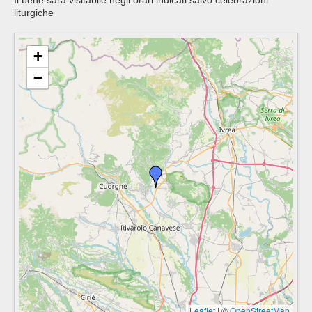
Il bene sarà visitabile negli orari indicati salvo celebrazioni
liturgiche
+
−
Leaflet
|
©
OpenStreetMap