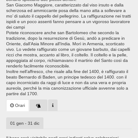
San Giacomo Maggiore, caratterizzato dal viso irsuto e dalla
scherzosa ed ammiccante posa della mano atta a sollevare a
mo’ di saluto il cappello del pellegrino. La raffigurazione nei tratti
ispidi e un poco assenti fanno pensare a un vigoroso lavoratore
dei campi
Potete riconoscere anche san Bartolomeo che secondo la
tradizione, dopo la resurrezione di Gesù, andò a predicare in
Oriente, dall'Asia Minore all'India. Morì in Armenia, scorticato
vivo. Lo vedete raffigurato come un giovane barbuto, dai capelli
ricci che mostra, accanto al libro, il coltello. Il coltello e la pelle,
appoggiata al corpo, richiamavano il martirio del Santo così da
renderlo facilmente riconoscibile.
Inoltre nell’affresco, che risale alla fine del 1400, è raffigurato il
beato Bernardo di Baden, un principe tedesco del 1400. con il
capo incorniciato da raggi di luce e non da una vera e propria
aureola, perché la mia canonizzazione ufficiale avvenne solo a
partire dal 1700.
Orari
01 gen - 31 dic