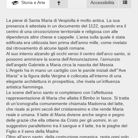
Storia e Arte
Accessibilità
La pieve di Santa Maria di Vespiolla è molto antica. La sua
presenza è attestata in un documento del 1122, quando era il
centro di una circoscrizione territoriale e religiosa con alle
dipendenze altre chiese e cappelle. L’area sulla quale è stata
edificata era utilizzata ben prima dell’anno mille, come rivelato
dal ritrovamento di alcune lapidi romane.
Al suo interno alzando gli occhi verso il centro dell’arco santo, si
possono ammirare la scena dell’Annunciazione, l’annunzio
dell’angelo Gabriele a Maria circa la nascita del Messia
L'Angelo ha in mano un cartiglio con le parole iniziali dell’"Ave
Maria" e la figura della Vergine è collocata all'interno di una
elegante architettura in prospettiva, che rivela un’influenza
artistica fiamminga.
Le scene dell’arco santo si completano con l’affettuosa
rappresentazione di Maria che allatta il Bimbo in fasce. Si tratta
di un’iconografia comunemente chiamata Madonna del latte,
che risale ai primi secoli del cristianesimo e che rende Maria
reale e umana. Il latte di Maria diviene anche segno e pegno
delle grazie che ella ottiene da Cristo per gli uomini, in un
suggestivo parallelismo tra il sangue e il latte, tra le piaghe del
Figlio e il seno della Madre.
Oltre all’arco santo, della costruzione romanica, resta oggi solo