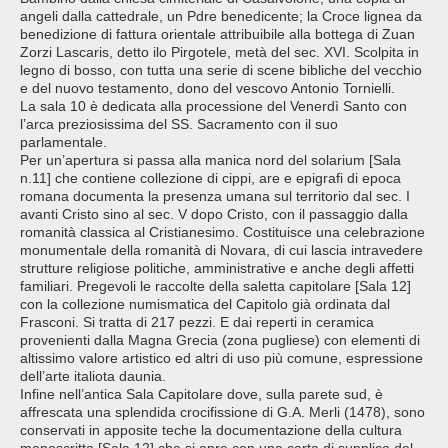
angeli dalla cattedrale, un Pdre benedicente; la Croce lignea da
benedizione di fattura orientale attribuibile alla bottega di Zuan
Zorzi Lascaris, detto ilo Pirgotele, metà del sec. XVI. Scolpita in
legno di bosso, con tutta una serie di scene bibliche del vecchio
e del nuovo testamento, dono del vescovo Antonio Tornielli.
La sala 10 è dedicata alla processione del Venerdì Santo con
l’arca preziosissima del SS. Sacramento con il suo
parlamentale.
Per un’apertura si passa alla manica nord del solarium [Sala
n.11] che contiene collezione di cippi, are e epigrafi di epoca
romana documenta la presenza umana sul territorio dal sec. I
avanti Cristo sino al sec. V dopo Cristo, con il passaggio dalla
romanità classica al Cristianesimo. Costituisce una celebrazione
monumentale della romanità di Novara, di cui lascia intravedere
strutture religiose politiche, amministrative e anche degli affetti
familiari. Pregevoli le raccolte della saletta capitolare [Sala 12]
con la collezione numismatica del Capitolo già ordinata dal
Frasconi. Si tratta di 217 pezzi. E dai reperti in ceramica
provenienti dalla Magna Grecia (zona pugliese) con elementi di
altissimo valore artistico ed altri di uso più comune, espressione
dell’arte italiota daunia.
Infine nell’antica Sala Capitolare dove, sulla parete sud, è
affrescata una splendida crocifissione di G.A. Merli (1478), sono
conservati in apposite teche la documentazione della cultura