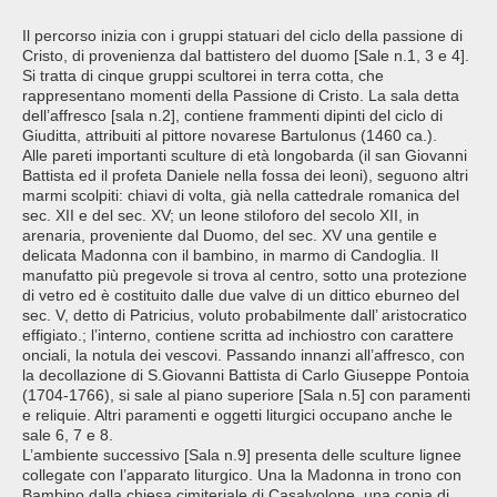
Il percorso inizia con i gruppi statuari del ciclo della passione di
Cristo, di provenienza dal battistero del duomo [Sale n.1, 3 e 4].
Si tratta di cinque gruppi scultorei in terra cotta, che
rappresentano momenti della Passione di Cristo. La sala detta
dell’affresco [sala n.2], contiene frammenti dipinti del ciclo di
Giuditta, attribuiti al pittore novarese Bartulonus (1460 ca.).
Alle pareti importanti sculture di età longobarda (il san Giovanni
Battista ed il profeta Daniele nella fossa dei leoni), seguono altri
marmi scolpiti: chiavi di volta, già nella cattedrale romanica del
sec. XII e del sec. XV; un leone stiloforo del secolo XII, in
arenaria, proveniente dal Duomo, del sec. XV una gentile e
delicata Madonna con il bambino, in marmo di Candoglia. Il
manufatto più pregevole si trova al centro, sotto una protezione
di vetro ed è costituito dalle due valve di un dittico eburneo del
sec. V, detto di Patricius, voluto probabilmente dall’ aristocratico
effigiato.; l’interno, contiene scritta ad inchiostro con carattere
onciali, la notula dei vescovi. Passando innanzi all’affresco, con
la decollazione di S.Giovanni Battista di Carlo Giuseppe Pontoia
(1704-1766), si sale al piano superiore [Sala n.5] con paramenti
e reliquie. Altri paramenti e oggetti liturgici occupano anche le
sale 6, 7 e 8.
L’ambiente successivo [Sala n.9] presenta delle sculture lignee
collegate con l’apparato liturgico. Una la Madonna in trono con
Bambino dalla chiesa cimiteriale di Casalvolone, una copia di