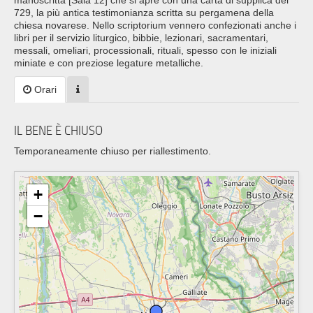
manoscritta [Sala 12] che si apre con una carta di supplica del
729, la più antica testimonianza scritta su pergamena della
chiesa novarese. Nello scriptorium vennero confezionati anche i
libri per il servizio liturgico, bibbie, lezionari, sacramentari,
messali, omeliari, processionali, rituali, spesso con le iniziali
miniate e con preziose legature metalliche.
Orari
IL BENE È CHIUSO
Temporaneamente chiuso per riallestimento.
+
−