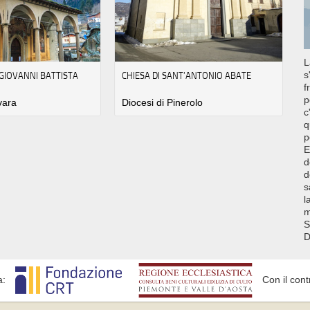
L
 GIOVANNI BATTISTA
CHIESA DI SANT’ANTONIO ABATE
s
f
p
vara
Diocesi di Pinerolo
c
q
p
E
d
d
s
l
m
S
D
a:
Con il cont