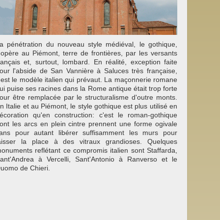
a pénétration du nouveau style médiéval, le gothique,
'opère au Piémont, terre de frontières, par les versants
rançais et, surtout, lombard. En réalité, exception faite
our l'abside de San Vannière à Saluces très française,
'est le modèle italien qui prévaut. La maçonnerie romane
ui puise ses racines dans la Rome antique était trop forte
our être remplacée par le structuralisme d'outre monts.
n Italie et au Piémont, le style gothique est plus utilisé en
écoration qu'en construction: c'est le roman-gothique
ont les arcs en plein cintre prennent une forme ogivale
ans pour autant libérer suffisamment les murs pour
aisser la place à des vitraux grandioses. Quelques
onuments reflétant ce compromis italien sont Staffarda,
ant'Andrea à Vercelli, Sant'Antonio à Ranverso et le
uomo de Chieri.