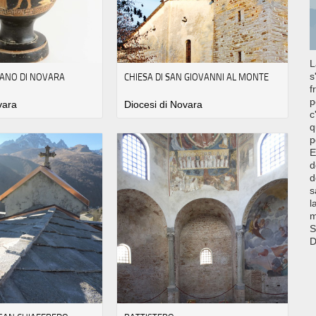
L
ANO DI NOVARA
CHIESA DI SAN GIOVANNI AL MONTE
s
f
p
vara
Diocesi di Novara
c
q
p
E
d
d
s
l
m
S
D