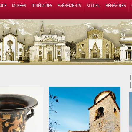
TURE
MUSÉES
ITINÉRAIRES
EVÉNEMENTS
ACCUEIL
BÉNÉVOLES
 lors de la collecte
Vos choix en matière de confidenti