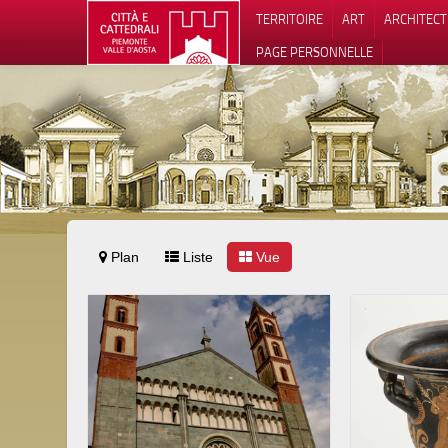
TERRITOIRE
ART
ARCHITEC
PAGE PERSONNELLE
Plan
Liste
Vue
Notification