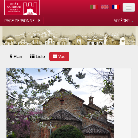
TERRITOIRE
PAGE PERSONNELLE
ACCÉDER
ART
ARCHITECTURE
MUSÉES
Plan
Liste
Vos choix en matière de
Vue
confidentialité
ITINÉRAIRES
Notification lors de la collecte
EVÉNEMENTS
ACCUEIL
BÉNÉVOLES
CONTACTS
PRESS