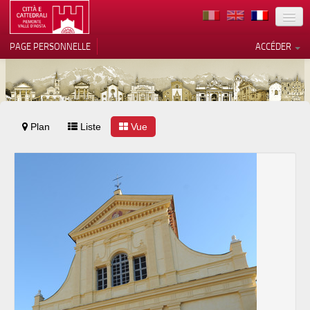
TERRITOIRE
PAGE PERSONNELLE
ACCÉDER
ART
ARCHITECTURE
MUSÉES
Plan
Liste
Vos choix en matière de
Vue
confidentialité
ITINÉRAIRES
Notification lors de la collecte
EVÉNEMENTS
ACCUEIL
BÉNÉVOLES
CONTACTS
PRESS