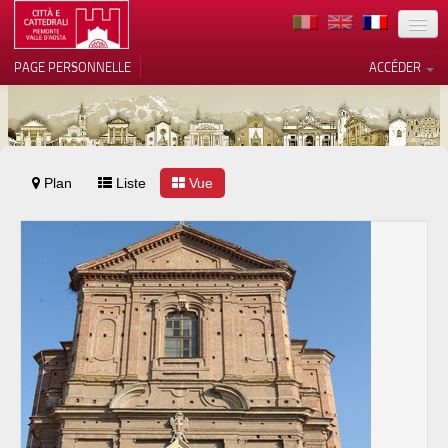
TERRITOIRE
PAGE PERSONNELLE
ACCÉDER
ART
ARCHITECTURE
MUSÉES
Plan
Liste
Vos choix en matière de
Vue
confidentialité
ITINÉRAIRES
Notification lors de la collecte
EVÉNEMENTS
ACCUEIL
BÉNÉVOLES
CONTACTS
PRESS