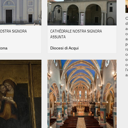
C
d
a
NOSTRA SIGNORA
CATHÉDRALE NOSTRA SIGNORA
c
ASSUNTA
a
p
rtona
Diocesi di Acqui
r
c
o
c
l
a