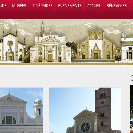
TURE
MUSÉES
ITINÉRAIRES
EVÉNEMENTS
ACCUEIL
BÉNÉVOLES
 lors de la collecte
Vos choix en matière de confidenti