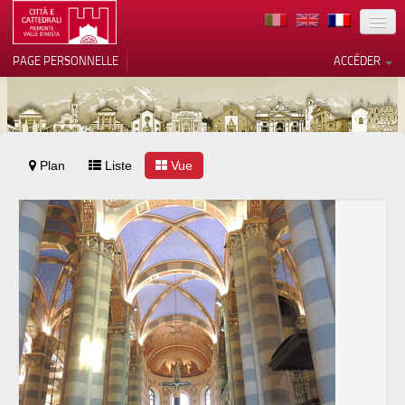
TERRITOIRE
PAGE PERSONNELLE
ACCÉDER
ART
ARCHITECTURE
MUSÉES
Plan
Liste
Vos choix en matière de
Vue
confidentialité
ITINÉRAIRES
Notification lors de la collecte
EVÉNEMENTS
ACCUEIL
BÉNÉVOLES
CONTACTS
PRESS