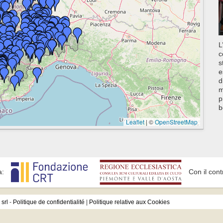
L
c
s
e
d
m
p
b
Leaflet
|
©
OpenStreetMap
a:
Con il cont
srl
-
Politique de confidentialité
|
Politique relative aux Cookies