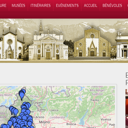
TURE
MUSÉES
ITINÉRAIRES
EVÉNEMENTS
ACCUEIL
BÉNÉVOLES
 lors de la collecte
Vos choix en matière de confidenti