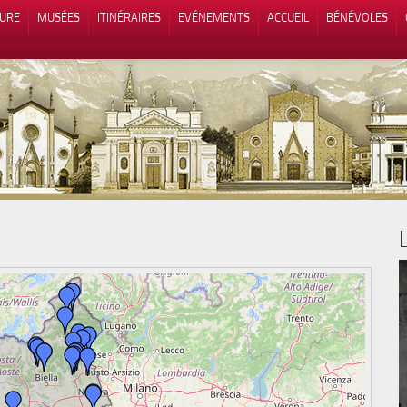
TURE
MUSÉES
ITINÉRAIRES
EVÉNEMENTS
ACCUEIL
BÉNÉVOLES
 lors de la collecte
Vos choix en matière de confidenti