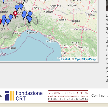
L
d
R
G
à
m
d
u
L
s
Leaflet
|
©
OpenStreetMap
P
l
p
l
r
d
a:
Con il cont