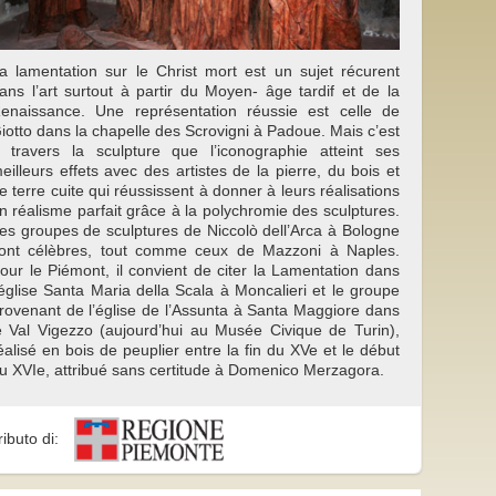
a lamentation sur le Christ mort est un sujet récurent
ans l’art surtout à partir du Moyen- âge tardif et de la
enaissance. Une représentation réussie est celle de
iotto dans la chapelle des Scrovigni à Padoue. Mais c’est
 travers la sculpture que l’iconographie atteint ses
eilleurs effets avec des artistes de la pierre, du bois et
e terre cuite qui réussissent à donner à leurs réalisations
n réalisme parfait grâce à la polychromie des sculptures.
es groupes de sculptures de Niccolò dell’Arca à Bologne
ont célèbres, tout comme ceux de Mazzoni à Naples.
our le Piémont, il convient de citer la Lamentation dans
’église Santa Maria della Scala à Moncalieri et le groupe
rovenant de l’église de l’Assunta à Santa Maggiore dans
e Val Vigezzo (aujourd’hui au Musée Civique de Turin),
éalisé en bois de peuplier entre la fin du XVe et le début
u XVIe, attribué sans certitude à Domenico Merzagora.
ributo di: