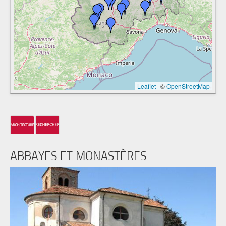
Leaflet
|
©
OpenStreetMap
ABBAYES ET MONASTÈRES