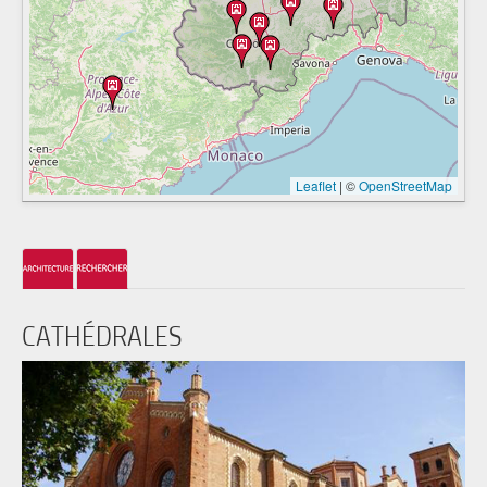
Leaflet
|
©
OpenStreetMap
CATHÉDRALES