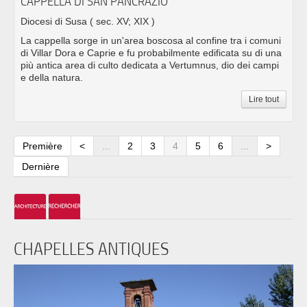
CAPPELLA DI SAN PANCRAZIO
Diocesi di Susa
( sec. XV; XIX )
La cappella sorge in un'area boscosa al confine tra i comuni
di Villar Dora e Caprie e fu probabilmente edificata su di una
più antica area di culto dedicata a Vertumnus, dio dei campi
e della natura.
Lire tout
Première
<
...
2
3
4
5
6
...
>
Dernière
CHAPELLES ANTIQUES