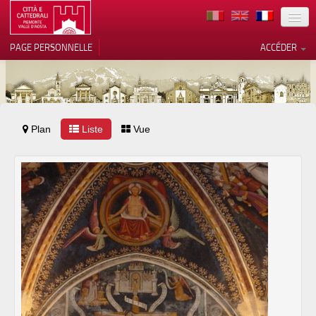
TERRITOIRE
PAGE PERSONNELLE
ACCÉDER
ART
ARCHITECTURE
MUSÉES
Plan
Liste
Vos choix en matière de
Vue
confidentialité
ITINÉRAIRES
Notification lors de la collecte
EVÉNEMENTS
ACCUEIL
BÉNÉVOLES
CONTACTS
PRESS