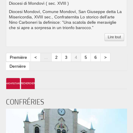
Diocesi di Mondovì
( sec. XVIII )
Diocesi Mondovì, Comune Mondovì, San Giuseppe detta La
Misericordia, XVIII sec., Confraternita Lo storico dell’arte
Nino Carboneri la definisce: “Una scatola delle meraviglie
che si apre a sorpresa in un trionfo barocco.”
Lire tout
Première
<
...
2
3
4
5
6
>
Dernière
CONFRÉRIES