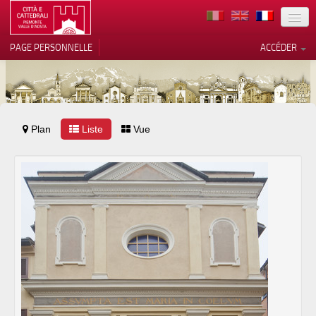
TERRITOIRE
PAGE PERSONNELLE
ACCÉDER
ART
ARCHITECTURE
MUSÉES
Plan
Liste
Vos choix en matière de
Vue
confidentialité
ITINÉRAIRES
Notification lors de la collecte
EVÉNEMENTS
ACCUEIL
BÉNÉVOLES
CONTACTS
PRESS