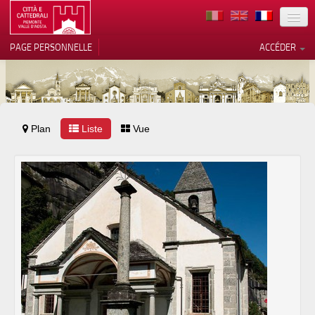
TERRITOIRE
PAGE PERSONNELLE
ACCÉDER
ART
ARCHITECTURE
MUSÉES
Plan
Liste
Vos choix en matière de
Vue
confidentialité
ITINÉRAIRES
Notification lors de la collecte
EVÉNEMENTS
ACCUEIL
BÉNÉVOLES
CONTACTS
PRESS