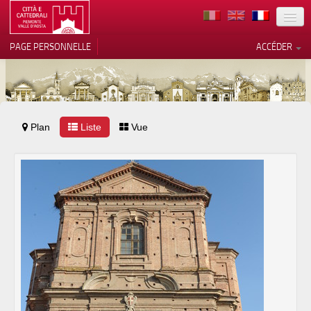
TERRITOIRE
PAGE PERSONNELLE
ACCÉDER
ART
ARCHITECTURE
MUSÉES
Plan
Liste
Vos choix en matière de
Vue
confidentialité
ITINÉRAIRES
Notification lors de la collecte
EVÉNEMENTS
ACCUEIL
BÉNÉVOLES
CONTACTS
PRESS