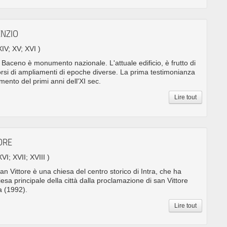
ENZIO
XIV; XV; XVI )
 Baceno è monumento nazionale. L'attuale edificio, è frutto di
rsi di ampliamenti di epoche diverse. La prima testimonianza
mento del primi anni dell'XI sec.
Lire tout
TORE
XVI; XVII; XVIII )
San Vittore è una chiesa del centro storico di Intra, che ha
esa principale della città dalla proclamazione di san Vittore
a (1992).
Lire tout