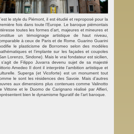
’est le style du Piémont, il est étudié et reproposé pour la
remière fois dans toute l’Europe. Le baroque piémontais
ntéresse toutes les formes d’art, majeures et mineures et
onstitue un témoignage artistique de haut niveau,
omparable à ceux de Paris et de Rome. Guarino Guarini
odifie le plasticisme de Borromeo selon des modèles
athématiques et l’implante sur les façades et coupoles
San Lorenzo, Sindone). Mais le vrai fondateur est sicilien,
l s’agit de Filippo Juvarra devenu sujet de sa majesté
ittorio Amedeo II dont il interprète l’ambition artistique et
ulturelle. Superga (et Vicoforte) est un monument tout
omme le sont les résidences des Savoie. Mais d’autres
uvres aux dimensions plus contenues comme Valinotto
e Vittone et le Duomo de Carignano réalisé par Alfieri,
eprésentent bien le dynamisme figuratif de l’art baroque.