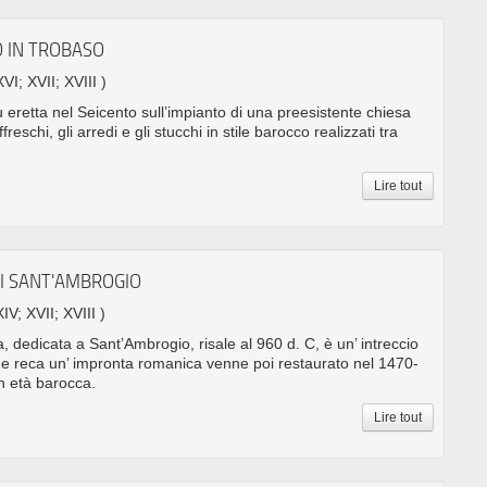
O IN TROBASO
XVI; XVII; XVIII )
u eretta nel Seicento sull’impianto di una preesistente chiesa
eschi, gli arredi e gli stucchi in stile barocco realizzati tra
Lire tout
DI SANT'AMBROGIO
XIV; XVII; XVIII )
 dedicata a Sant’Ambrogio, risale al 960 d. C, è un’ intreccio
cio che reca un’ impronta romanica venne poi restaurato nel 1470-
n età barocca.
Lire tout