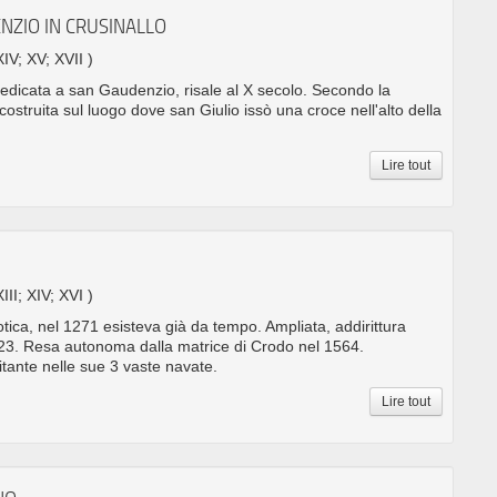
NZIO IN CRUSINALLO
XIV; XV; XVII )
dedicata a san Gaudenzio, risale al X secolo. Secondo la
ostruita sul luogo dove san Giulio issò una croce nell'alto della
Lire tout
XIII; XIV; XVI )
tica, nel 1271 esisteva già da tempo. Ampliata, addirittura
1523. Resa autonoma dalla matrice di Crodo nel 1564.
tante nelle sue 3 vaste navate.
Lire tout