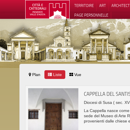
TERRITOIRE
ART
ARCHITEC
PAGE PERSONNELLE
Plan
Liste
Vue
Notification
CAPPELLA DEL SANT
Diocesi di Susa
( sec. XVI
La Cappella nasce come 
sede del Museo di Arte Rel
provenienti dalle chiese e