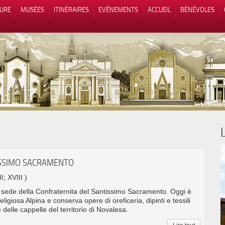
TURE
MUSÉES
ITINÉRAIRES
EVÉNEMENTS
ACCUEIL
BÉNÉVOLES
 lors de la collecte
Vos choix en matière de confidenti
ISSIMO SACRAMENTO
I; XVIII )
sede della Confraternita del Santissimo Sacramento. Oggi è
igiosa Alpina e conserva opere di oreficeria, dipinti e tessili
 delle cappelle del territorio di Novalesa.