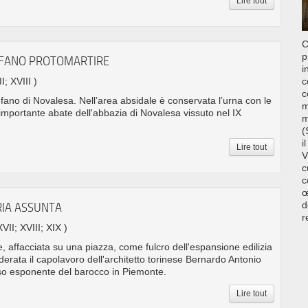
Lire tout
C
p
TEFANO PROTOMARTIRE
i
I; XVIII )
c
c
fano di Novalesa. Nell’area absidale è conservata l’urna con le
m
, importante abate dell'abbazia di Novalesa vissuto nel IX
m
(
i
Lire tout
V
c
c
œ
d
RIA ASSUNTA
r
XVII; XVIII; XIX )
, affacciata su una piazza, come fulcro dell'espansione edilizia
erata il capolavoro dell'architetto torinese Bernardo Antonio
ioso esponente del barocco in Piemonte.
Lire tout