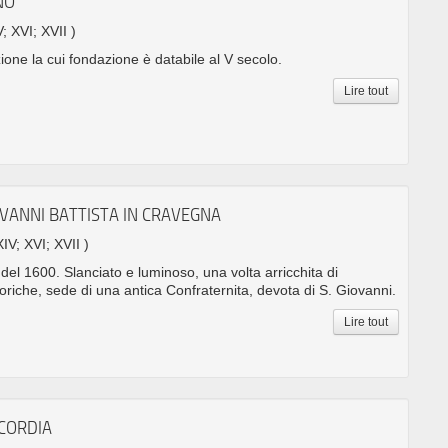
NO
V; XVI; XVII )
zione la cui fondazione è databile al V secolo.
Lire tout
OVANNI BATTISTA IN CRAVEGNA
XIV; XVI; XVII )
el 1600. Slanciato e luminoso, una volta arricchita di
toriche, sede di una antica Confraternita, devota di S. Giovanni.
Lire tout
ICORDIA