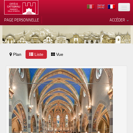
TERRITOIRE
PAGE PERSONNELLE
ACCÉDER
ART
ARCHITECTURE
MUSÉES
Plan
Liste
Vos choix en matière de
Vue
confidentialité
ITINÉRAIRES
Notification lors de la collecte
EVÉNEMENTS
ACCUEIL
BÉNÉVOLES
CONTACTS
PRESS