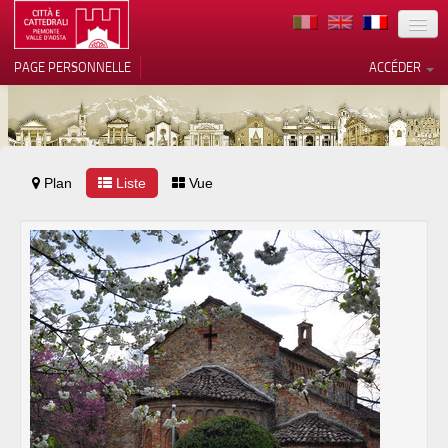
TERRITOIRE
PAGE PERSONNELLE
ACCÉDER
ART
ARCHITECTURE
MUSÉES
Plan
Liste
Vos choix en matière de
Vue
confidentialité
ITINÉRAIRES
Notification lors de la collecte
EVÉNEMENTS
ACCUEIL
BÉNÉVOLES
CONTACTS
PRESS