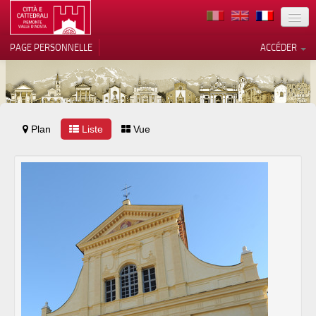
TERRITOIRE
PAGE PERSONNELLE
ACCÉDER
ART
ARCHITECTURE
MUSÉES
Plan
Liste
Vos choix en matière de
Vue
confidentialité
ITINÉRAIRES
Notification lors de la collecte
EVÉNEMENTS
ACCUEIL
BÉNÉVOLES
CONTACTS
PRESS