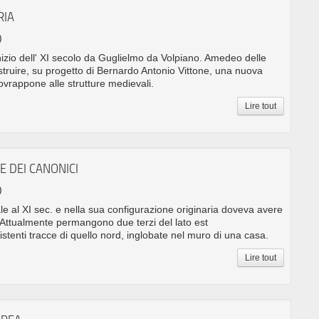
RIA
)
inizio dell' XI secolo da Guglielmo da Volpiano. Amedeo delle
struire, su progetto di Bernardo Antonio Vittone, una nuova
sovrappone alle strutture medievali.
Lire tout
E DEI CANONICI
)
sale al XI sec. e nella sua configurazione originaria doveva avere
 Attualmente permangono due terzi del lato est
istenti tracce di quello nord, inglobate nel muro di una casa.
Lire tout