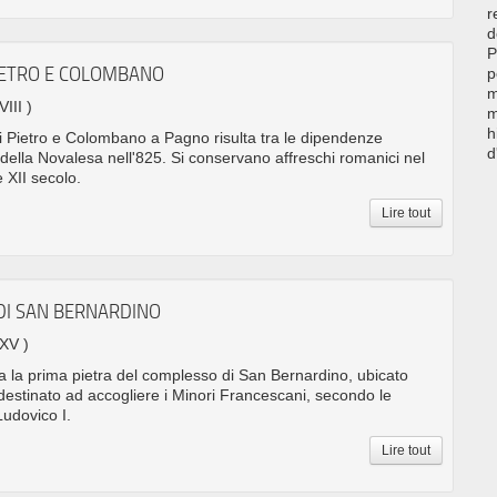
r
d
P
PIETRO E COLOMBANO
p
m
VIII )
m
h
ti Pietro e Colombano a Pagno risulta tra le dipendenze
d
della Novalesa nell'825. Si conservano affreschi romanici nel
e XII secolo.
Lire tout
DI SAN BERNARDINO
 XV )
ta la prima pietra del complesso di San Bernardino, ubicato
 destinato ad accogliere i Minori Francescani, secondo le
Ludovico I.
Lire tout