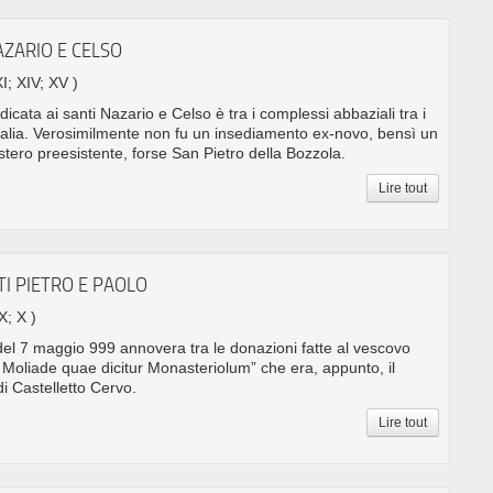
AZARIO E CELSO
XI; XIV; XV )
icata ai santi Nazario e Celso è tra i complessi abbaziali tra i
d Italia. Verosimilmente non fu un insediamento ex-novo, bensì un
ero preesistente, forse San Pietro della Bozzola.
Lire tout
I PIETRO E PAOLO
X; X )
 del 7 maggio 999 annovera tra le donazioni fatte al vescovo
oliade quae dicitur Monasteriolum” che era, appunto, il
i Castelletto Cervo.
Lire tout