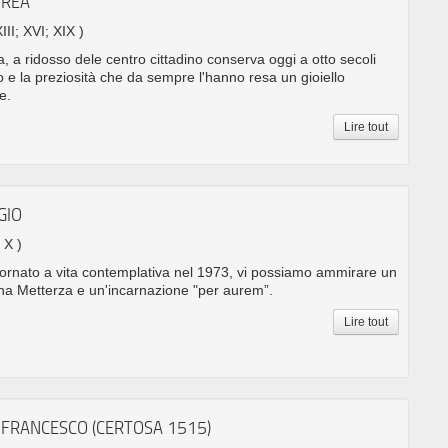
DREA
XIII; XVI; XIX )
a, a ridosso dele centro cittadino conserva oggi a otto secoli
no e la preziosità che da sempre l'hanno resa un gioiello
e.
Lire tout
GIO
 X )
tornato a vita contemplativa nel 1973, vi possiamo ammirare un
Anna Metterza e un'incarnazione "per aurem”.
Lire tout
 FRANCESCO (CERTOSA 1515)