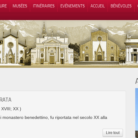
TURE
MUSÉES
ITINÉRAIRES
EVÉNEMENTS
ACCUEIL
BÉNÉVOLES
 lors de la collecte
Vos choix en matière de confidenti
ORATA
; XVIII; XX )
oi monastero benedettino, fu riportata nel secolo XX alla
Lire tout