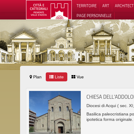
TERRITOIRE
ART
ARCHITEC
PAGE PERSONNELLE
Plan
Liste
Vue
Notification
CHIESA DELL'ADDOL
Diocesi di Acqui
( sec. XI
Basilica paleocristiana p
ipotetica forma originale.