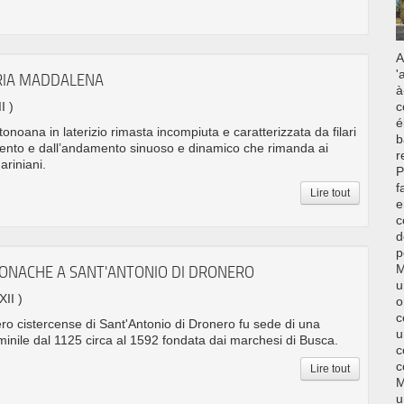
A
'
ARIA MADDALENA
à
I )
c
é
ttonoana in laterizio rimasta incompiuta e caratterizzata da filari
b
nto e dall’andamento sinuoso e dinamico che rimanda ai
r
ariniani.
P
f
Lire tout
e
c
d
p
M
MONACHE A SANT'ANTONIO DI DRONERO
u
XII )
o
c
ro cistercense di Sant'Antonio di Dronero fu sede di una
u
nile dal 1125 circa al 1592 fondata dai marchesi di Busca.
c
c
Lire tout
M
u