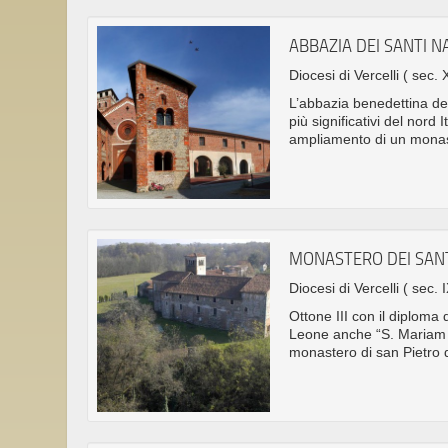
ABBAZIA DEI SANTI N
Diocesi di Vercelli
( sec. 
L’abbazia benedettina ded
più significativi del nor
ampliamento di un monast
MONASTERO DEI SANT
Diocesi di Vercelli
( sec. I
Ottone III con il diploma
Leone anche “S. Mariam M
monastero di san Pietro d