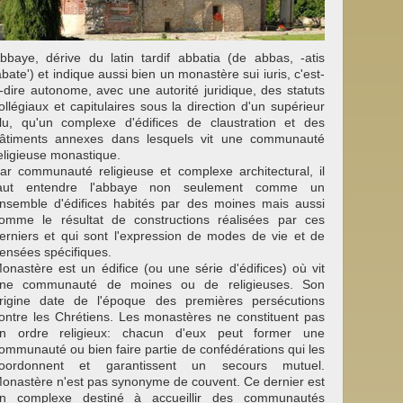
bbaye, dérive du latin tardif abbatia (de abbas, -atis
abate') et indique aussi bien un monastère sui iuris, c'est-
-dire autonome, avec une autorité juridique, des statuts
ollégiaux et capitulaires sous la direction d'un supérieur
lu, qu'un complexe d'édifices de claustration et des
âtiments annexes dans lesquels vit une communauté
eligieuse monastique.
ar communauté religieuse et complexe architectural, il
aut entendre l'abbaye non seulement comme un
nsemble d'édifices habités par des moines mais aussi
omme le résultat de constructions réalisées par ces
erniers et qui sont l'expression de modes de vie et de
ensées spécifiques.
onastère est un édifice (ou une série d'édifices) où vit
ne communauté de moines ou de religieuses. Son
rigine date de l'époque des premières persécutions
ontre les Chrétiens. Les monastères ne constituent pas
n ordre religieux: chacun d'eux peut former une
ommunauté ou bien faire partie de confédérations qui les
oordonnent et garantissent un secours mutuel.
onastère n'est pas synonyme de couvent. Ce dernier est
n complexe destiné à accueillir des communautés