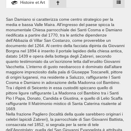
Histoire et Art
San Damiano si caratterizza come centro strategico per la
media e bassa Valle Maira. All’ingresso del paese spicca la
monumentale Chiesa parrocchiale dei Santi Cosma e Damiano
riedificata a partire dal 1770, tra le antiche dipendenze
dell’Abbazia di Villar San Costanzo, come proverebbe un
documento del 1264. Al centro della facciata dipinta da Giovanni
Borgna nel 1894 è inserito il portale lapideo della chiesa antica,
datato 1439 e opera della bottega degli Zabreri, secondo
quanto testimoniato da un’iscrizione letta dall’erudito Giovanni
Vacchetta. L’interno di gusto neobarocco è dominato dall’altare
maggiore impreziosito dalla pala di Giuseppe Toscanelli, pittore
di origini luganesi, ma residente a Saluzzo, raffigurante I Santi
Cosma e Damiano in adorazione della Madonna col Bambino.
Tra i dipinti di Seicento in essa custoditi spiccano quello di
pittore ligure raffigurante La Madonna col Bambino tra i Santi
Pio I Papa, Donato, Candida e Giustina, e quello di Lelio Scaffa
raffigurante Il Matrimonio mistico di Santa Caterina risalente al
1669.
Nella frazione Pagliero (località della quale sarebbero originari i
celebri lapicidi Zabreri), la parrocchiale di San Giovanni Battista,
consacrata nel 1852, si segnala per la serie di tele
dell’Apostolato: quella del San Giovanni Evangelista è attribuita