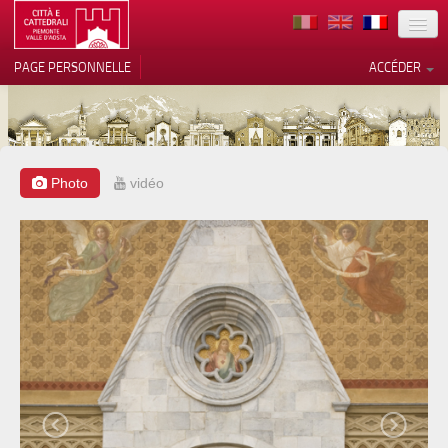
TERRITOIRE
PAGE PERSONNELLE
ACCÉDER
ART
ARCHITECTURE
MUSÉES
Photo
vidéo
Vos choix en matière de
confidentialité
ITINÉRAIRES
Notification lors de la collecte
EVÉNEMENTS
ACCUEIL
BÉNÉVOLES
CONTACTS
PRESS