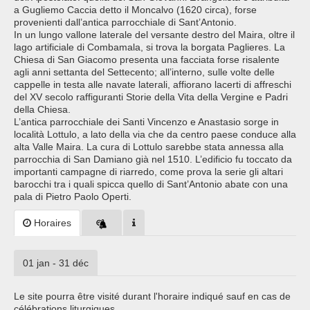
a Gugliemo Caccia detto il Moncalvo (1620 circa), forse
provenienti dall’antica parrocchiale di Sant’Antonio.
In un lungo vallone laterale del versante destro del Maira, oltre il
lago artificiale di Combamala, si trova la borgata Paglieres. La
Chiesa di San Giacomo presenta una facciata forse risalente
agli anni settanta del Settecento; all’interno, sulle volte delle
cappelle in testa alle navate laterali, affiorano lacerti di affreschi
del XV secolo raffiguranti Storie della Vita della Vergine e Padri
della Chiesa.
L’antica parrocchiale dei Santi Vincenzo e Anastasio sorge in
località Lottulo, a lato della via che da centro paese conduce alla
alta Valle Maira. La cura di Lottulo sarebbe stata annessa alla
parrocchia di San Damiano già nel 1510. L’edificio fu toccato da
importanti campagne di riarredo, come prova la serie gli altari
barocchi tra i quali spicca quello di Sant’Antonio abate con una
pala di Pietro Paolo Operti.
Horaires
01 jan - 31 déc
Le site pourra être visité durant l'horaire indiqué sauf en cas de
célébrations liturgiques