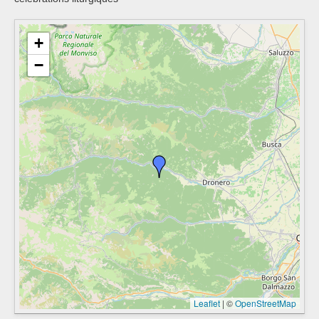
+
−
Leaflet
|
©
OpenStreetMap