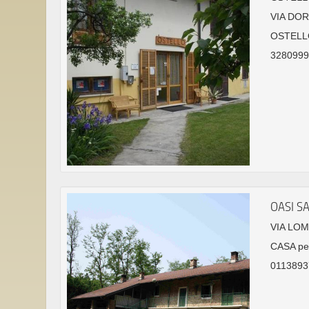
VIA DOR
OSTELL
32809995
OASI S
VIA LO
CASA pe
01138937