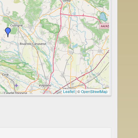
Leaflet
|
©
OpenStreetMap