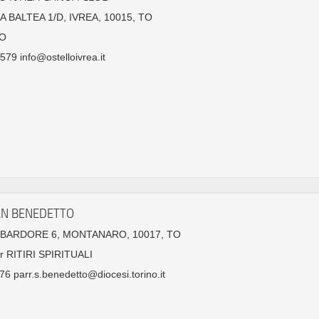
A BALTEA 1/D, IVREA, 10015, TO
O
79 info@ostelloivrea.it
AN BENEDETTO
MBARDORE 6, MONTANARO, 10017, TO
r RITIRI SPIRITUALI
6 parr.s.benedetto@diocesi.torino.it