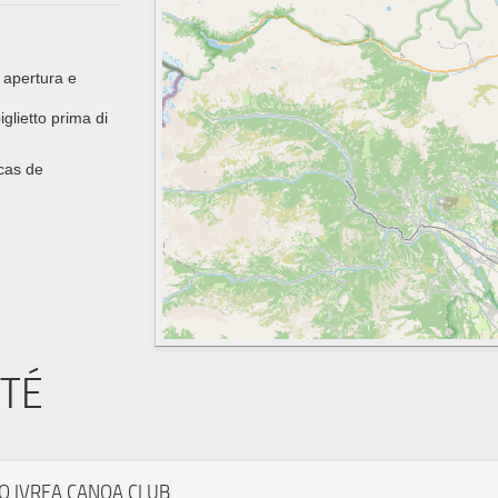
 apertura e
glietto prima di
 cas de
ITÉ
O IVREA CANOA CLUB