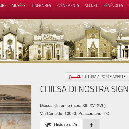
TURE
MUSÉES
ITINÉRAIRES
EVÉNEMENTS
ACCUEIL
BÉNÉVOLES
 lors de la collecte
Vos choix en matière de confidenti
CULTURA A PORTE APERTE
CHIESA DI NOSTRA SIG
Diocesi di Torino
( sec. XII; XV; XVI )
Via Cerialdo, 10080, Prascorsano, TO
Histoire et Art