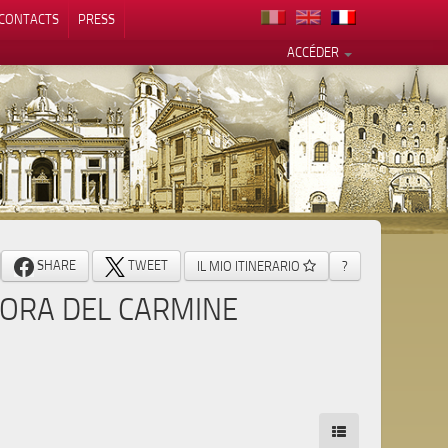
CONTACTS
PRESS
ACCÉDER
alité
SHARE
TWEET
IL MIO ITINERARIO
?
NORA DEL CARMINE