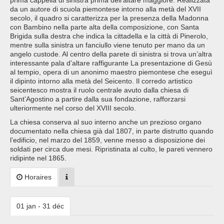
prima cappella di sinistra prima dell’altare maggiore. Realizzata
da un autore di scuola piemontese intorno alla metà del XVII
secolo, il quadro si caratterizza per la presenza della Madonna
con Bambino nella parte alta della composizione, con Santa
Brigida sulla destra che indica la cittadella e la città di Pinerolo,
mentre sulla sinistra un fanciullo viene tenuto per mano da un
angelo custode. Al centro della parete di sinistra si trova un’altra
interessante pala d’altare raffigurante La presentazione di Gesù
al tempio, opera di un anonimo maestro piemontese che eseguì
il dipinto intorno alla metà del Seicento. Il corredo artistico
seicentesco mostra il ruolo centrale avuto dalla chiesa di
Sant’Agostino a partire dalla sua fondazione, rafforzarsi
ulteriormente nel corso del XVIII secolo.
La chiesa conserva al suo interno anche un prezioso organo
documentato nella chiesa già dal 1807, in parte distrutto quando
l’edificio, nel marzo del 1859, venne messo a disposizione dei
soldati per circa due mesi. Ripristinata al culto, le pareti vennero
ridipinte nel 1865.
Horaires
01 jan - 31 déc