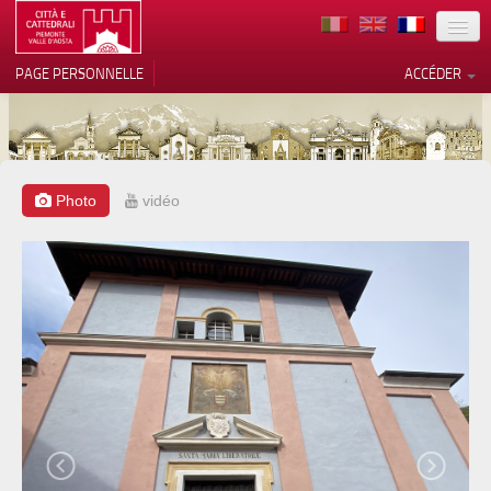
TERRITOIRE
PAGE PERSONNELLE
ACCÉDER
ART
ARCHITECTURE
MUSÉES
Photo
vidéo
Vos choix en matière de
confidentialité
ITINÉRAIRES
Notification lors de la collecte
EVÉNEMENTS
ACCUEIL
BÉNÉVOLES
CONTACTS
PRESS