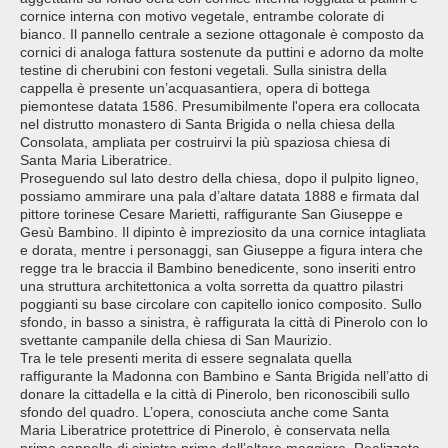
cornice interna con motivo vegetale, entrambe colorate di
bianco. Il pannello centrale a sezione ottagonale è composto da
cornici di analoga fattura sostenute da puttini e adorno da molte
testine di cherubini con festoni vegetali. Sulla sinistra della
cappella è presente un’acquasantiera, opera di bottega
piemontese datata 1586. Presumibilmente l'opera era collocata
nel distrutto monastero di Santa Brigida o nella chiesa della
Consolata, ampliata per costruirvi la più spaziosa chiesa di
Santa Maria Liberatrice.
Proseguendo sul lato destro della chiesa, dopo il pulpito ligneo,
possiamo ammirare una pala d’altare datata 1888 e firmata dal
pittore torinese Cesare Marietti, raffigurante San Giuseppe e
Gesù Bambino. Il dipinto è impreziosito da una cornice intagliata
e dorata, mentre i personaggi, san Giuseppe a figura intera che
regge tra le braccia il Bambino benedicente, sono inseriti entro
una struttura architettonica a volta sorretta da quattro pilastri
poggianti su base circolare con capitello ionico composito. Sullo
sfondo, in basso a sinistra, è raffigurata la città di Pinerolo con lo
svettante campanile della chiesa di San Maurizio.
Tra le tele presenti merita di essere segnalata quella
raffigurante la Madonna con Bambino e Santa Brigida nell’atto di
donare la cittadella e la città di Pinerolo, ben riconoscibili sullo
sfondo del quadro. L’opera, conosciuta anche come Santa
Maria Liberatrice protettrice di Pinerolo, è conservata nella