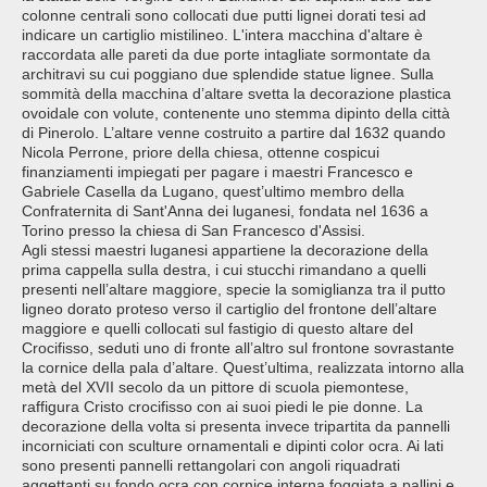
colonne centrali sono collocati due putti lignei dorati tesi ad
indicare un cartiglio mistilineo. L'intera macchina d'altare è
raccordata alle pareti da due porte intagliate sormontate da
architravi su cui poggiano due splendide statue lignee. Sulla
sommità della macchina d’altare svetta la decorazione plastica
ovoidale con volute, contenente uno stemma dipinto della città
di Pinerolo. L’altare venne costruito a partire dal 1632 quando
Nicola Perrone, priore della chiesa, ottenne cospicui
finanziamenti impiegati per pagare i maestri Francesco e
Gabriele Casella da Lugano, quest’ultimo membro della
Confraternita di Sant'Anna dei luganesi, fondata nel 1636 a
Torino presso la chiesa di San Francesco d'Assisi.
Agli stessi maestri luganesi appartiene la decorazione della
prima cappella sulla destra, i cui stucchi rimandano a quelli
presenti nell’altare maggiore, specie la somiglianza tra il putto
ligneo dorato proteso verso il cartiglio del frontone dell’altare
maggiore e quelli collocati sul fastigio di questo altare del
Crocifisso, seduti uno di fronte all’altro sul frontone sovrastante
la cornice della pala d’altare. Quest’ultima, realizzata intorno alla
metà del XVII secolo da un pittore di scuola piemontese,
raffigura Cristo crocifisso con ai suoi piedi le pie donne. La
decorazione della volta si presenta invece tripartita da pannelli
incorniciati con sculture ornamentali e dipinti color ocra. Ai lati
sono presenti pannelli rettangolari con angoli riquadrati
aggettanti su fondo ocra con cornice interna foggiata a pallini e