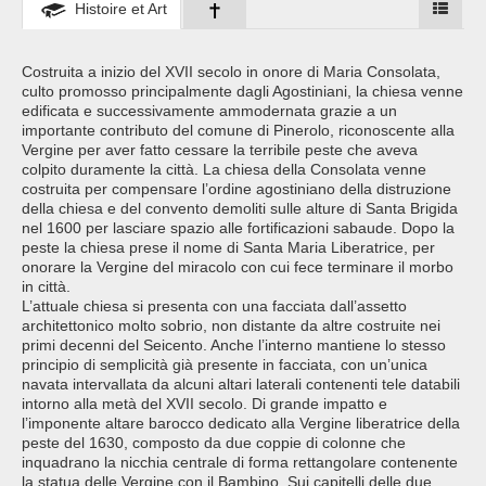
Histoire et Art
Costruita a inizio del XVII secolo in onore di Maria Consolata,
culto promosso principalmente dagli Agostiniani, la chiesa venne
edificata e successivamente ammodernata grazie a un
importante contributo del comune di Pinerolo, riconoscente alla
Vergine per aver fatto cessare la terribile peste che aveva
colpito duramente la città. La chiesa della Consolata venne
costruita per compensare l’ordine agostiniano della distruzione
della chiesa e del convento demoliti sulle alture di Santa Brigida
nel 1600 per lasciare spazio alle fortificazioni sabaude. Dopo la
peste la chiesa prese il nome di Santa Maria Liberatrice, per
onorare la Vergine del miracolo con cui fece terminare il morbo
in città.
L’attuale chiesa si presenta con una facciata dall’assetto
architettonico molto sobrio, non distante da altre costruite nei
primi decenni del Seicento. Anche l’interno mantiene lo stesso
principio di semplicità già presente in facciata, con un’unica
navata intervallata da alcuni altari laterali contenenti tele databili
intorno alla metà del XVII secolo. Di grande impatto e
l’imponente altare barocco dedicato alla Vergine liberatrice della
peste del 1630, composto da due coppie di colonne che
inquadrano la nicchia centrale di forma rettangolare contenente
la statua delle Vergine con il Bambino. Sui capitelli delle due