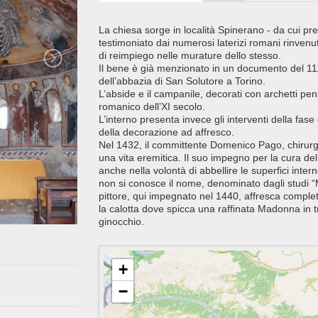
La chiesa sorge in località Spinerano - da cui p
testimoniato dai numerosi laterizi romani rinvenuti
di reimpiego nelle murature dello stesso.
Il bene è già menzionato in un documento del 1118
dell’abbazia di San Solutore a Torino.
L’abside e il campanile, decorati con archetti pensi
romanico dell’XI secolo.
L’interno presenta invece gli interventi della fa
della decorazione ad affresco.
Nel 1432, il committente Domenico Pago, chirurgo
una vita eremitica. Il suo impegno per la cura del
anche nella volontà di abbellire le superfici intern
non si conosce il nome, denominato dagli studi 
pittore, qui impegnato nel 1440, affresca complet
la calotta dove spicca una raffinata Madonna in t
ginocchio.
+
−