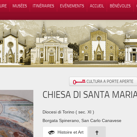
TURE
MUSÉES
ITINÉRAIRES
EVÉNEMENTS
ACCUEIL
BÉNÉVOLES
 lors de la collecte
Vos choix en matière de confidenti
CULTURA A PORTE APERTE
CHIESA DI SANTA MARI
Diocesi di Torino
( sec. XI )
Borgata Spinerano, San Carlo Canavese
Histoire et Art