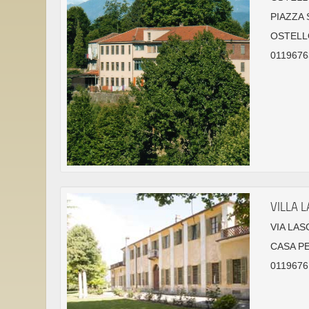
PIAZZA 
OSTELL
0119676
VILLA L
VIA LAS
CASA P
01196761