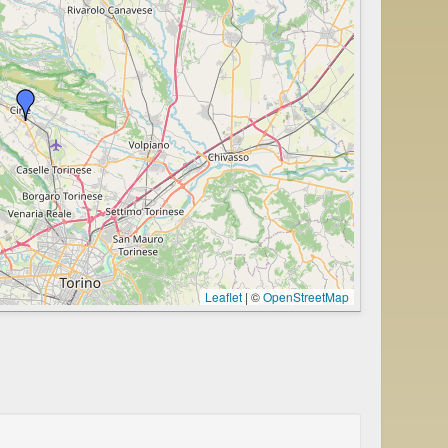
Leaflet
|
©
OpenStreetMap