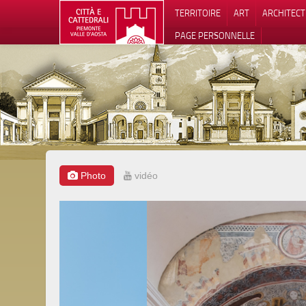
TERRITOIRE
ART
ARCHITEC
PAGE PERSONNELLE
Photo
vidéo
Notification