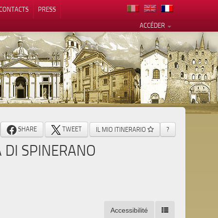
CONTACTS
PRESS
ACCÉDER
alité
SHARE
TWEET
IL MIO ITINERARIO
?
A DI SPINERANO
Accessibilité