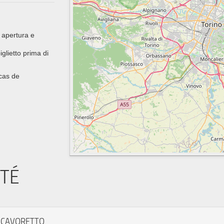
 apertura e
glietto prima di
 cas de
ITÉ
I CAVORETTO