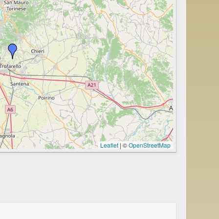
Leaflet
|
©
OpenStreetMap