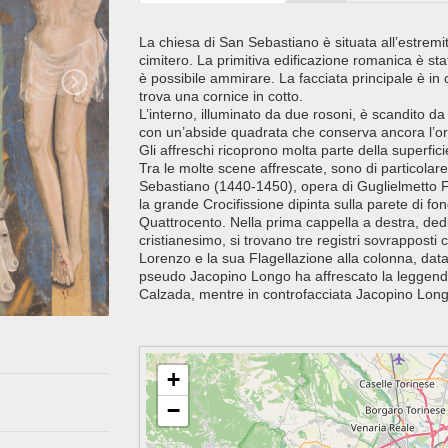
La chiesa di San Sebastiano è situata all’estremit
cimitero. La primitiva edificazione romanica è sta
è possibile ammirare. La facciata principale è in c
trova una cornice in cotto.
L’interno, illuminato da due rosoni, è scandito da
con un’abside quadrata che conserva ancora l’or
Gli affreschi ricoprono molta parte della superfi
Tra le molte scene affrescate, sono di particolare 
Sebastiano (1440-1450), opera di Guglielmetto Fa
la grande Crocifissione dipinta sulla parete di f
Quattrocento. Nella prima cappella a destra, dedi
cristianesimo, si trovano tre registri sovrapposti 
Lorenzo e la sua Flagellazione alla colonna, datat
pseudo Jacopino Longo ha affrescato la leggenda
Calzada, mentre in controfacciata Jacopino Longo
+
−