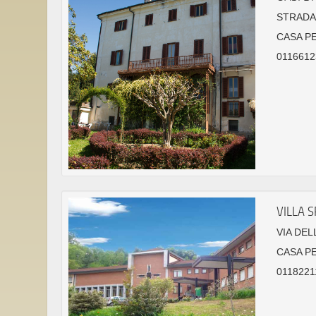
STRADA 
CASA P
0116612
VILLA 
VIA DEL
CASA P
01182211