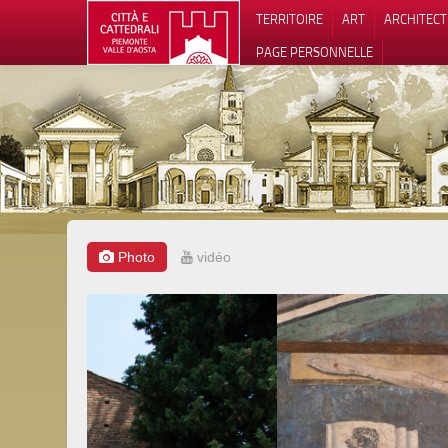
TERRITOIRE
ART
ARCHITEC
PAGE PERSONNELLE
Photo
vidéo
Notification