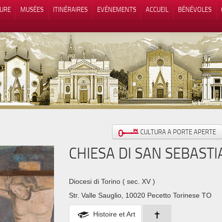
TURE
MUSÉES
ITINÉRAIRES
EVÉNEMENTS
ACCUEIL
BÉNÉVOLES
 lors de la collecte
Vos choix en matière de confidenti
CULTURA A PORTE APERTE
CHIESA DI SAN SEBAST
Diocesi di Torino
( sec. XV )
Str. Valle Sauglio, 10020 Pecetto Torinese TO
Histoire et Art