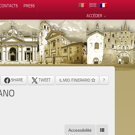
CONTACTS
PRESS
ACCÉDER
alité
SHARE
TWEET
IL MIO ITINERARIO
?
IANO
Accessibilité