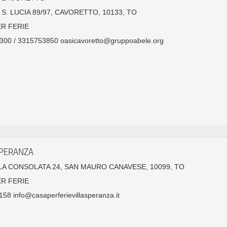
S. LUCIA 89/97, CAVORETTO, 10133, TO
ER FERIE
300 / 3315753850 oasicavoretto@gruppoabele.org
SPERANZA
LA CONSOLATA 24, SAN MAURO CANAVESE, 10099, TO
ER FERIE
58 info@casaperferievillasperanza.it