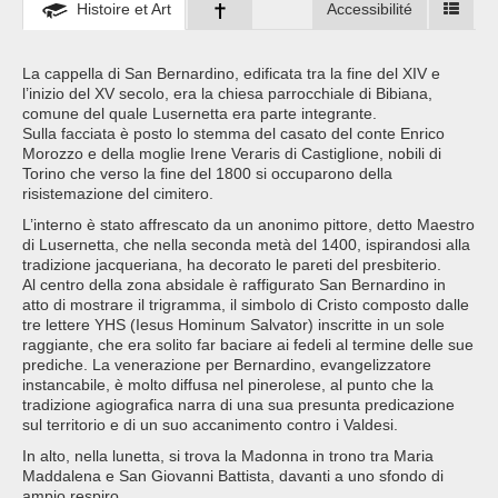
Histoire et Art
Accessibilité
La cappella di San Bernardino, edificata tra la fine del XIV e
l’inizio del XV secolo, era la chiesa parrocchiale di Bibiana,
comune del quale Lusernetta era parte integrante.
Sulla facciata è posto lo stemma del casato del conte Enrico
Morozzo e della moglie Irene Veraris di Castiglione, nobili di
Torino che verso la fine del 1800 si occuparono della
risistemazione del cimitero.
L’interno è stato affrescato da un anonimo pittore, detto Maestro
di Lusernetta, che nella seconda metà del 1400, ispirandosi alla
tradizione jacqueriana, ha decorato le pareti del presbiterio.
Al centro della zona absidale è raffigurato San Bernardino in
atto di mostrare il trigramma, il simbolo di Cristo composto dalle
tre lettere YHS (Iesus Hominum Salvator) inscritte in un sole
raggiante, che era solito far baciare ai fedeli al termine delle sue
prediche. La venerazione per Bernardino, evangelizzatore
instancabile, è molto diffusa nel pinerolese, al punto che la
tradizione agiografica narra di una sua presunta predicazione
sul territorio e di un suo accanimento contro i Valdesi.
In alto, nella lunetta, si trova la Madonna in trono tra Maria
Maddalena e San Giovanni Battista, davanti a uno sfondo di
ampio respiro.