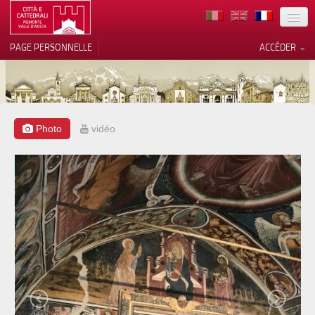
TERRITOIRE
PAGE PERSONNELLE
ACCÉDER
ART
ARCHITECTURE
MUSÉES
Photo
vidéo
Vos choix en matière de
confidentialité
ITINÉRAIRES
Notification lors de la collecte
EVÉNEMENTS
ACCUEIL
BÉNÉVOLES
CONTACTS
PRESS