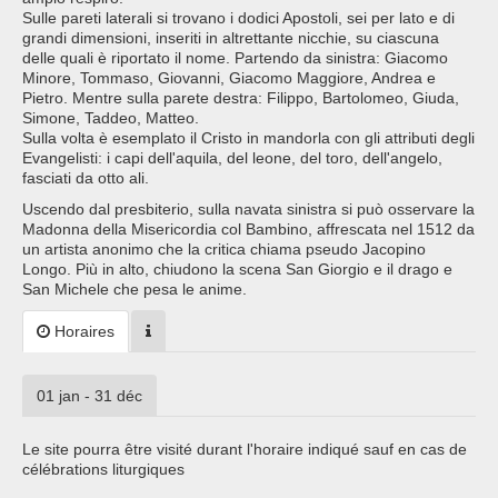
Sulle pareti laterali si trovano i dodici Apostoli, sei per lato e di
grandi dimensioni, inseriti in altrettante nicchie, su ciascuna
delle quali è riportato il nome. Partendo da sinistra: Giacomo
Minore, Tommaso, Giovanni, Giacomo Maggiore, Andrea e
Pietro. Mentre sulla parete destra: Filippo, Bartolomeo, Giuda,
Simone, Taddeo, Matteo.
Sulla volta è esemplato il Cristo in mandorla con gli attributi degli
Evangelisti: i capi dell'aquila, del leone, del toro, dell'angelo,
fasciati da otto ali.
Uscendo dal presbiterio, sulla navata sinistra si può osservare la
Madonna della Misericordia col Bambino, affrescata nel 1512 da
un artista anonimo che la critica chiama pseudo Jacopino
Longo. Più in alto, chiudono la scena San Giorgio e il drago e
San Michele che pesa le anime.
Horaires
01 jan - 31 déc
Le site pourra être visité durant l'horaire indiqué sauf en cas de
célébrations liturgiques