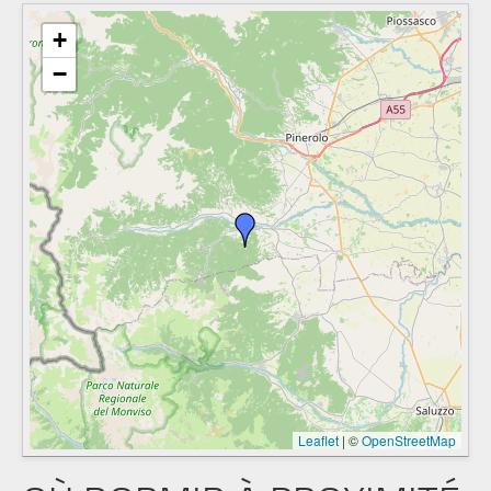
+
−
Leaflet
|
©
OpenStreetMap