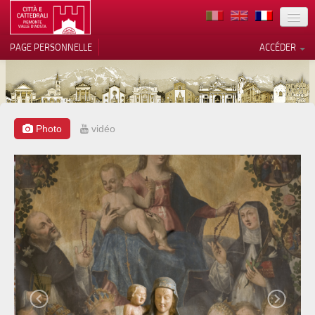
TERRITOIRE
PAGE PERSONNELLE
ACCÉDER
ART
ARCHITECTURE
MUSÉES
Photo
vidéo
Vos choix en matière de
confidentialité
ITINÉRAIRES
Notification lors de la collecte
EVÉNEMENTS
ACCUEIL
BÉNÉVOLES
CONTACTS
PRESS