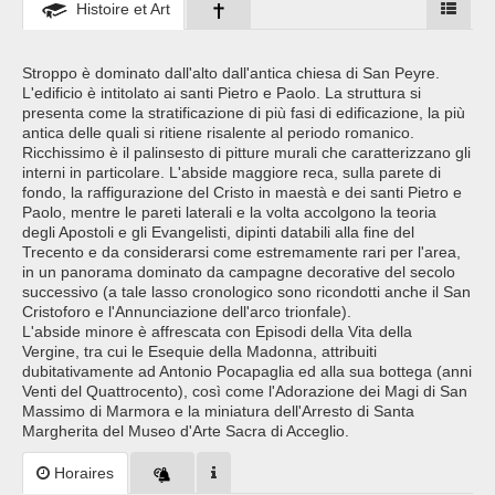
Histoire et Art
Stroppo è dominato dall'alto dall'antica chiesa di San Peyre.
L'edificio è intitolato ai santi Pietro e Paolo. La struttura si
presenta come la stratificazione di più fasi di edificazione, la più
antica delle quali si ritiene risalente al periodo romanico.
Ricchissimo è il palinsesto di pitture murali che caratterizzano gli
interni in particolare. L'abside maggiore reca, sulla parete di
fondo, la raffigurazione del Cristo in maestà e dei santi Pietro e
Paolo, mentre le pareti laterali e la volta accolgono la teoria
degli Apostoli e gli Evangelisti, dipinti databili alla fine del
Trecento e da considerarsi come estremamente rari per l'area,
in un panorama dominato da campagne decorative del secolo
successivo (a tale lasso cronologico sono ricondotti anche il San
Cristoforo e l'Annunciazione dell'arco trionfale).
L'abside minore è affrescata con Episodi della Vita della
Vergine, tra cui le Esequie della Madonna, attribuiti
dubitativamente ad Antonio Pocapaglia ed alla sua bottega (anni
Venti del Quattrocento), così come l'Adorazione dei Magi di San
Massimo di Marmora e la miniatura dell'Arresto di Santa
Margherita del Museo d'Arte Sacra di Acceglio.
Horaires