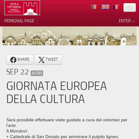
LOCATION
PERSONAL PAGE
ENTER
ART
ARCHITECTURE
MUSEUMS
Your Privacy Choices
SHARE
TWEET
ITINERARIES
Notice at collection
SEP 22
ALTRO
EVENTS
GIORNATA EUROPEA
HOST
DELLA CULTURA
VOLUNTEERS
CONTACTS
Sarà possibile effettuare visite guidate a cura dei volontari per
l'arte.
PRESS
A Mondovì:
+ Cattedrale di San Donato per ammirare il pulpito ligneo,