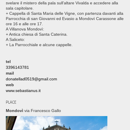
svelare il mistero della pala sull'altare Vivalda e accedere alla
sala capitolare.
+ Cappella di Santa Maria delle Vigne, con partenza davanti alla
Parrocchia di san Giovanni ed Evasio a Mondovì Carassone alle
ore 16 e alle ore 17.
A Villanova Mondovì:
+ Antica chiesa di Santa Caterina.
A Saliceto:
+ La Parrocchiale e alcune cappelle.
tel
3396143781
mail
donatellad0519@gmail.com
web
www.sebastianus.it
PLACE
Mondovì
via Francesco Gallo